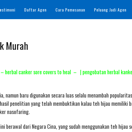
estimoni
Daftar Agen
Cara Pemesanan
Peluang Jadi Agen
aik Murah
l – herbal canker sore covers to heal – | pengobatan herbal kank
esia, namun baru digunakan secara luas selalu menambah popularit
 hasil penelitian yang telah membuktikan kalau teh hijau memiliki 
ker nasofaring.
 ini berawal dari Negara Cina, yang sudah menggunakan teh hijau 