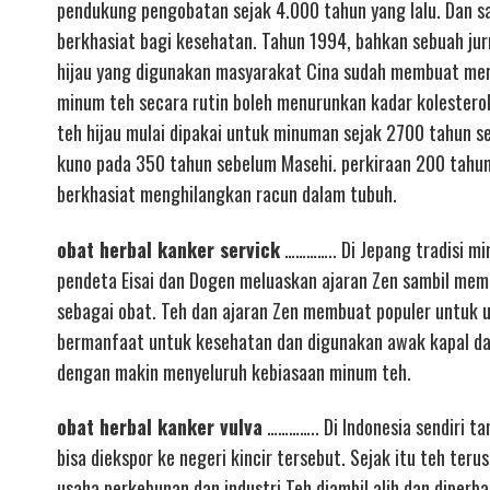
pendukung pengobatan sejak 4.000 tahun yang lalu. Dan sa
berkhasiat bagi kesehatan. Tahun 1994, bahkan sebuah ju
hijau yang digunakan masyarakat Cina sudah membuat mere
minum teh secara rutin boleh menurunkan kadar kolestero
teh hijau mulai dipakai untuk minuman sejak 2700 tahun 
kuno pada 350 tahun sebelum Masehi. perkiraan 200 tahu
berkhasiat menghilangkan racun dalam tubuh.
obat herbal kanker servick
………….. Di Jepang tradisi mi
pendeta Eisai dan Dogen meluaskan ajaran Zen sambil mem
sebagai obat. Teh dan ajaran Zen membuat populer untuk un
bermanfaat untuk kesehatan dan digunakan awak kapal dal
dengan makin menyeluruh kebiasaan minum teh.
obat herbal kanker vulva
………….. Di Indonesia sendiri t
bisa diekspor ke negeri kincir tersebut. Sejak itu teh t
usaha perkebunan dan industri Teh diambil alih dan diperb