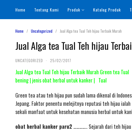
Skip
Home
Tentang Kami
Produk
Katalog Produk
T
to
content
Home
Uncategorized
Jual Alga tea Tual Teh hijau Terbaik Murah
Jual Alga tea Tual Teh hijau Terb
UNCATEGORIZED
·
25/02/2017
Jual Alga tea Tual Teh hijau Terbaik Murah Green tea Tua
bening | jenis obat herbal untuk kanker | Tual
Green tea atau teh hijau pun sudah lama dikenal di Indon
Jepang. Faktor penentu melejitnya reputasi teh hijau ialah
sekali manfaat untuk kesehatan manusia herbal untuk kan
obat herbal kanker paru2
………….. Sejarah dari teh hijau