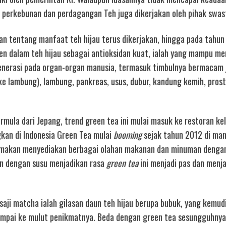
perkebunan dan perdagangan Teh juga dikerjakan oleh pihak swas
an tentang manfaat teh hijau terus dikerjakan, hingga pada tahu
n dalam teh hijau sebagai antioksidan kuat, ialah yang mampu m
nerasi pada organ-organ manusia, termasuk timbulnya bermacam 
ke lambung), lambung, pankreas, usus, dubur, kandung kemih, pros
mula dari Jepang, trend green tea ini mulai masuk ke restoran ke
kan di Indonesia Green Tea mulai
booming
sejak tahun 2012 di man
t makan menyediakan berbagai olahan makanan dan minuman denga
an dengan susu menjadikan rasa
green tea
ini menjadi pas dan menj
aji matcha ialah gilasan daun teh hijau berupa bubuk, yang kemud
sampai ke mulut penikmatnya. Beda dengan green tea sesungguhny