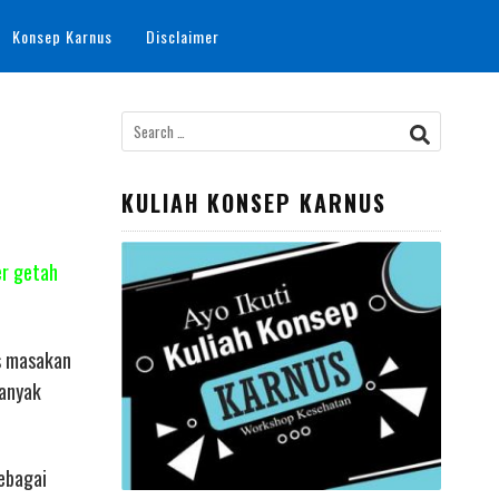
Konsep Karnus
Disclaimer
Search
for:
KULIAH KONSEP KARNUS
er getah
as masakan
banyak
sebagai