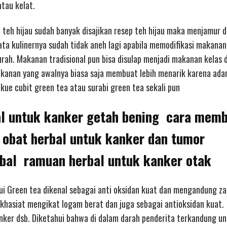
atau kelat.
 teh hijau sudah banyak disajikan resep teh hijau maka menjamur d
ta kulinernya sudah tidak aneh lagi apabila memodifikasi makanan
ah. Makanan tradisional pun bisa disulap menjadi makanan kelas 
akanan yang awalnya biasa saja membuat lebih menarik karena ada
kue cubit green tea atau surabi green tea sekali pun
al untuk kanker getah bening cara mem
 obat herbal untuk kanker dan tumor
rbal ramuan herbal untuk kanker otak
hui Green tea dikenal sebagai anti oksidan kuat dan mengandung za
rkhasiat mengikat logam berat dan juga sebagai antioksidan kuat.
ker dsb. Diketahui bahwa di dalam darah penderita terkandung u