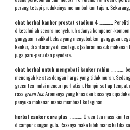
perang tetapi produksinya menambahkan tajam. Sekarang, 
obat herbal kanker prostat stadium 4
………….. Peneliti
diketahuilah secara menyeluruh adanya komponen-kompone
gangguan radikal bebas yang menyebabkan gangguan dege
kanker, di antaranya di esofagus (saluran masuk makanan 
juga paru-paru dan payudara.
obat herbal untuk mengobati kanker rahim
………….. ber
menengah ke atas dengan harga yang tidak murah. Sedang
green tea mulai mencuri perhatian. Hampir setiap tempa
rasa
green tea
. Aromanya yang khas dan biasanya dipaduk
penyuka makanan manis membuat ketagihan.
herbal canker care plus
………….. Green tea masa kini ters
dicampur dengan gula. Rasanya maka lebih manis ketika 