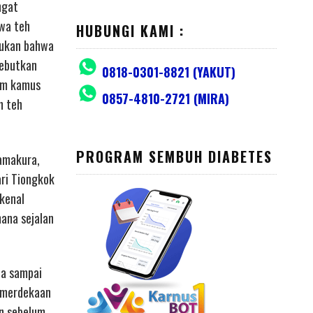
ngat
hwa teh
HUBUNGI KAMI :
mukan bahwa
yebutkan
0818-0301-8821 (YAKUT)
lam kamus
0857-4810-2721 (MIRA)
n teh
PROGRAM SEMBUH DIABETES
Kamakura,
ri Tiongkok
ikenal
ana sejalan
da sampai
kemerdekaan
an sebelum