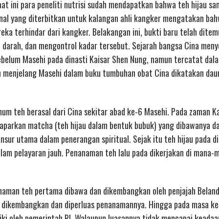
at ini para peneliti nutrisi sudah mendapatkan bahwa teh hijau sa
rnal yang diterbitkan untuk kalangan ahli kangker mengatakan ba
ka terhindar dari kangker. Belakangan ini, bukti baru telah dite
l darah, dan mengontrol kadar tersebut. Sejarah bangsa Cina men
sebelum Masehi pada dinasti Kaisar Shen Nung, namun tercatat da
n menjelang Masehi dalam buku tumbuhan obat Cina dikatakan dau
num teh berasal dari Cina sekitar abad ke-6 Masehi. Pada zaman 
aparkan matcha (teh hijau dalam bentuk bubuk) yang dibawanya da
sur utama dalam penerangan spiritual. Sejak itu teh hijau pada d
am pelayaran jauh. Penanaman teh lalu pada dikerjakan di mana-m
anaman teh pertama dibawa dan dikembangkan oleh penjajah Belan
erus dikembangkan dan diperluas penanamannya. Hingga pada masa 
aiki oleh pemerintah RI. Walaupun luasannya tidak mencapai keada