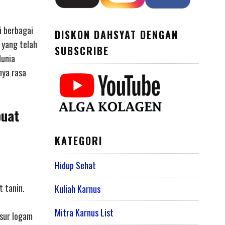
i berbagai
DISKON DAHSYAT DENGAN
 yang telah
SUBSCRIBE
dunia
nya rasa
buat
KATEGORI
Hidup Sehat
t tanin.
Kuliah Karnus
Mitra Karnus List
nsur logam