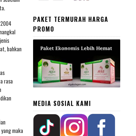
ta.
PAKET TERMURAH HARGA
n 2004
PROMO
enangkal
jenis
tat, bahkan
las
a rasa
n
adikan
MEDIA SOSIAL KAMI
ian
a yang maka