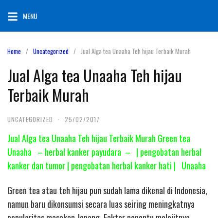
Skip
MENU
to
content
Home
Uncategorized
Jual Alga tea Unaaha Teh hijau Terbaik Murah
Jual Alga tea Unaaha Teh hijau
Terbaik Murah
UNCATEGORIZED
·
25/02/2017
Jual Alga tea Unaaha Teh hijau Terbaik Murah Green tea
Unaaha – herbal kanker payudara – | pengobatan herbal
kanker dan tumor | pengobatan herbal kanker hati | Unaaha
Green tea atau teh hijau pun sudah lama dikenal di Indonesia,
namun baru dikonsumsi secara luas seiring meningkatnya
popularitas masakan Jepang. Faktor penentu melejitnya