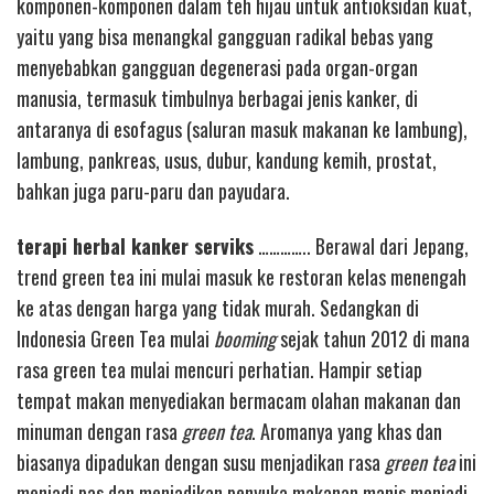
komponen-komponen dalam teh hijau untuk antioksidan kuat,
yaitu yang bisa menangkal gangguan radikal bebas yang
menyebabkan gangguan degenerasi pada organ-organ
manusia, termasuk timbulnya berbagai jenis kanker, di
antaranya di esofagus (saluran masuk makanan ke lambung),
lambung, pankreas, usus, dubur, kandung kemih, prostat,
bahkan juga paru-paru dan payudara.
terapi herbal kanker serviks
………….. Berawal dari Jepang,
trend green tea ini mulai masuk ke restoran kelas menengah
ke atas dengan harga yang tidak murah. Sedangkan di
Indonesia Green Tea mulai
booming
sejak tahun 2012 di mana
rasa green tea mulai mencuri perhatian. Hampir setiap
tempat makan menyediakan bermacam olahan makanan dan
minuman dengan rasa
green tea
. Aromanya yang khas dan
biasanya dipadukan dengan susu menjadikan rasa
green tea
ini
menjadi pas dan menjadikan penyuka makanan manis menjadi