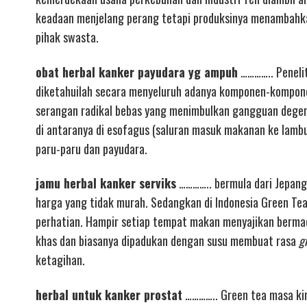
keadaan menjelang perang tetapi produksinya menambahka
pihak swasta.
obat herbal kanker payudara yg ampuh
………….. Penelit
diketahuilah secara menyeluruh adanya komponen-komponen
serangan radikal bebas yang menimbulkan gangguan degene
di antaranya di esofagus (saluran masuk makanan ke lambu
paru-paru dan payudara.
jamu herbal kanker serviks
………….. bermula dari Jepang,
harga yang tidak murah. Sedangkan di Indonesia Green Te
perhatian. Hampir setiap tempat makan menyajikan berm
khas dan biasanya dipadukan dengan susu membuat rasa
g
ketagihan.
herbal untuk kanker prostat
………….. Green tea masa kini