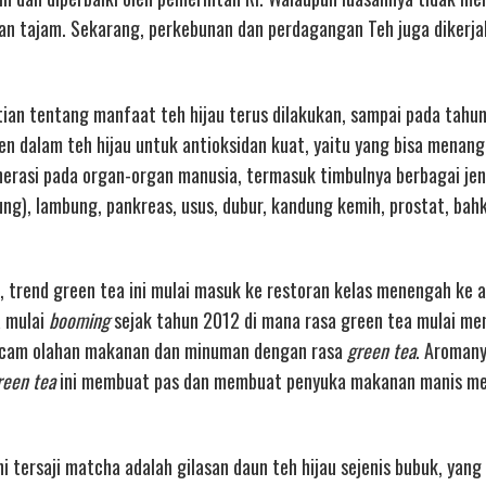
n tajam. Sekarang, perkebunan dan perdagangan Teh juga dikerja
ian tentang manfaat teh hijau terus dilakukan, sampai pada tahu
 dalam teh hijau untuk antioksidan kuat, yaitu yang bisa menang
rasi pada organ-organ manusia, termasuk timbulnya berbagai jeni
ng), lambung, pankreas, usus, dubur, kandung kemih, prostat, bah
 trend green tea ini mulai masuk ke restoran kelas menengah ke 
a mulai
booming
sejak tahun 2012 di mana rasa green tea mulai me
acam olahan makanan dan minuman dengan rasa
green tea
. Aroman
reen tea
ini membuat pas dan membuat penyuka makanan manis me
 tersaji matcha adalah gilasan daun teh hijau sejenis bubuk, yan