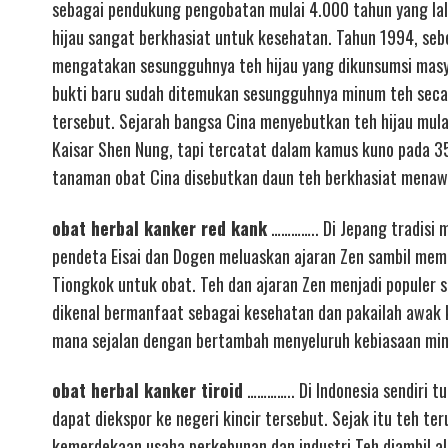
sebagai pendukung pengobatan mulai 4.000 tahun yang lalu
hijau sangat berkhasiat untuk kesehatan. Tahun 1994, sebe
mengatakan sesungguhnya teh hijau yang dikunsumsi masya
bukti baru sudah ditemukan sesungguhnya minum teh secar
tersebut. Sejarah bangsa Cina menyebutkan teh hijau mul
Kaisar Shen Nung, tapi tercatat dalam kamus kuno pada 3
tanaman obat Cina disebutkan daun teh berkhasiat menaw
obat herbal kanker red kank
………….. Di Jepang tradisi 
pendeta Eisai dan Dogen meluaskan ajaran Zen sambil mem
Tiongkok untuk obat. Teh dan ajaran Zen menjadi populer s
dikenal bermanfaat sebagai kesehatan dan pakailah awak k
mana sejalan dengan bertambah menyeluruh kebiasaan mi
obat herbal kanker tiroid
………….. Di Indonesia sendiri 
dapat diekspor ke negeri kincir tersebut. Sejak itu teh 
kemerdekaan usaha perkebunan dan industri Teh diambil al