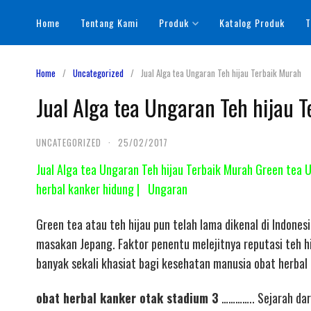
Skip
Home
Tentang Kami
Produk
Katalog Produk
T
to
content
Home
Uncategorized
Jual Alga tea Ungaran Teh hijau Terbaik Murah
Jual Alga tea Ungaran Teh hijau 
UNCATEGORIZED
·
25/02/2017
Jual Alga tea Ungaran Teh hijau Terbaik Murah Green tea 
herbal kanker hidung | Ungaran
Green tea atau teh hijau pun telah lama dikenal di Indone
masakan Jepang. Faktor penentu melejitnya reputasi teh hij
banyak sekali khasiat bagi kesehatan manusia obat herbal
obat herbal kanker otak stadium 3
………….. Sejarah dari