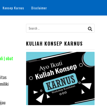
Konsep Karnus
Disclaimer
Search
for:
KULIAH KONSEP KARNUS
i | obat
itas
miliki
ijau