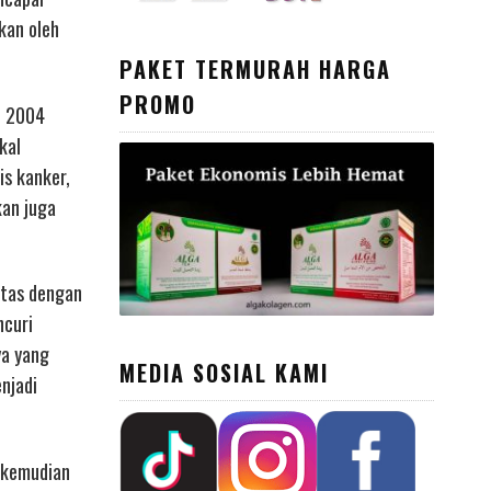
kan oleh
PAKET TERMURAH HARGA
PROMO
n 2004
kal
s kanker,
kan juga
atas dengan
ncuri
ya yang
MEDIA SOSIAL KAMI
njadi
g kemudian