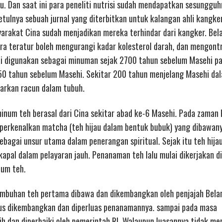
. Dan saat ini para peneliti nutrisi sudah mendapatkan sesungguh
tulnya sebuah jurnal yang diterbitkan untuk kalangan ahli kangke
rakat Cina sudah menjadikan mereka terhindar dari kangker. Bela
a teratur boleh mengurangi kadar kolesterol darah, dan mengontr
ai digunakan sebagai minuman sejak 2700 tahun sebelum Masehi pa
50 tahun sebelum Masehi. Sekitar 200 tahun menjelang Masehi da
arkan racun dalam tubuh.
minum teh berasal dari Cina sekitar abad ke-6 Masehi. Pada zaman
perkenalkan matcha (teh hijau dalam bentuk bubuk) yang dibawany
ebagai unsur utama dalam penerangan spiritual. Sejak itu teh hija
apal dalam pelayaran jauh. Penanaman teh lalu mulai dikerjakan d
num teh.
tumbuhan teh pertama dibawa dan dikembangkan oleh penjajah Bela
terus dikembangkan dan diperluas penanamannya. sampai pada masa
ih dan diperbaiki oleh pemerintah RI. Walaupun luasannya tidak me