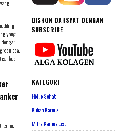
 yang
DISKON DAHSYAT DENGAN
pudding,
SUBSCRIBE
ung yang
u dengan
green tea.
tea, kue
KATEGORI
ker
kanker
Hidup Sehat
Kuliah Karnus
Mitra Karnus List
t tanin.