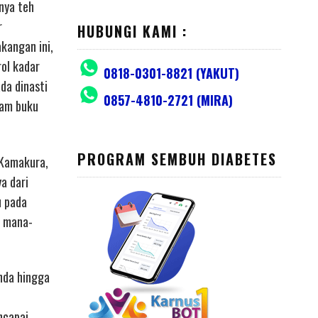
nya teh
r
HUBUNGI KAMI :
kangan ini,
ol kadar
0818-0301-8821 (YAKUT)
da dinasti
0857-4810-2721 (MIRA)
lam buku
PROGRAM SEMBUH DIABETES
 Kamakura,
a dari
u pada
i mana-
nda hingga
ncapai