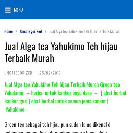
Skip
MENU
to
content
Home
Uncategorized
Jual Alga tea Yahukimo Teh hijau Terbaik Murah
Jual Alga tea Yahukimo Teh hijau
Terbaik Murah
UNCATEGORIZED
·
25/02/2017
Jual Alga tea Yahukimo Teh hijau Terbaik Murah Green tea
Yahukimo – herbal untuk kanker payu dara – | obat herbal
kanker gusi | obat herbal untuk semua jenis kanker |
Yahukimo
Green tea sebagai teh hijau pun sudah lama dikenal di
Indonesia, namun baru digunakan secara luas selalu