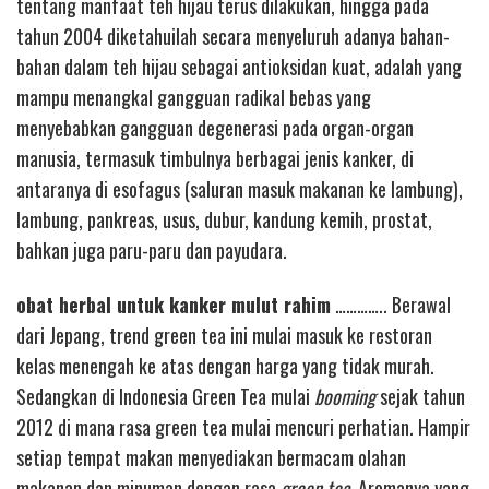
tentang manfaat teh hijau terus dilakukan, hingga pada
tahun 2004 diketahuilah secara menyeluruh adanya bahan-
bahan dalam teh hijau sebagai antioksidan kuat, adalah yang
mampu menangkal gangguan radikal bebas yang
menyebabkan gangguan degenerasi pada organ-organ
manusia, termasuk timbulnya berbagai jenis kanker, di
antaranya di esofagus (saluran masuk makanan ke lambung),
lambung, pankreas, usus, dubur, kandung kemih, prostat,
bahkan juga paru-paru dan payudara.
obat herbal untuk kanker mulut rahim
………….. Berawal
dari Jepang, trend green tea ini mulai masuk ke restoran
kelas menengah ke atas dengan harga yang tidak murah.
Sedangkan di Indonesia Green Tea mulai
booming
sejak tahun
2012 di mana rasa green tea mulai mencuri perhatian. Hampir
setiap tempat makan menyediakan bermacam olahan
makanan dan minuman dengan rasa
green tea
. Aromanya yang