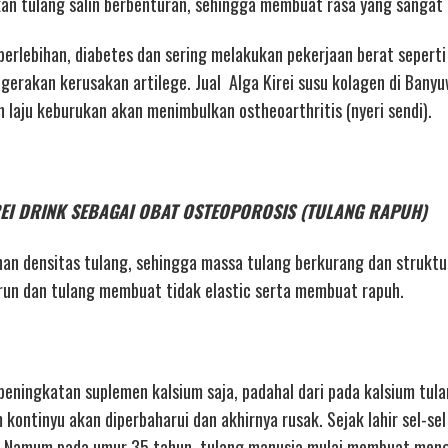
n tulang salin berbenturan, sehingga membuat rasa yang sangat 
 berlebihan, diabetes dan sering melakukan pekerjaan berat seperti
erakan kerusakan artilege. Jual Alga Kirei susu kolagen di Banyu
n laju keburukan akan menimbulkan ostheoarthritis (nyeri sendi).
KIREI DRINK SEBAGAI OBAT OSTEOPOROSIS (TULANG RAPUH)
nan densitas tulang, sehingga massa tulang berkurang dan strukt
un dan tulang membuat tidak elastic serta membuat rapuh.
eningkatan suplemen kalsium saja, padahal dari pada kalsium tula
kontinyu akan diperbaharui dan akhirnya rusak. Sejak lahir sel-sel
. Namum pada umur 35 tahun, tulang manusia mulai membuat men