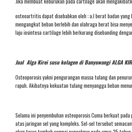
Jika membuat keburukan pada cartilage akan mengakibatka
osteoartritis dapat disebabkan oleh : a.l berat badan yang
mengangkat beban berlebih dan olahraga berat bisa menyeg
laju iosintesa cartilage lebih berkurang disebanding denga
Jual Alga Kirei susu kolagen di Banyuwangi ALGA 
Osteoporosis yakni pengurangan massa tulang dan penuru
rapuh. Akibatnya kekuatan tulang menyangga beban menur
Selama ini penyembuhan osteoporosis Cuma berkuat pada p
atas jaringan sel yang kompleks. Sel-sel tersebut semacam 
akan terus tumbuh sampai puncaknya pada umur 25 tahun