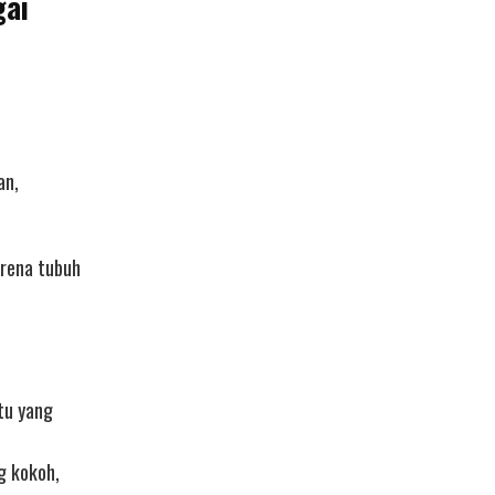
gai
an,
arena tubuh
tu yang
g kokoh,