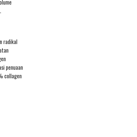
volume
.
n radikal
atan
gen
asi penuaan
0% collagen