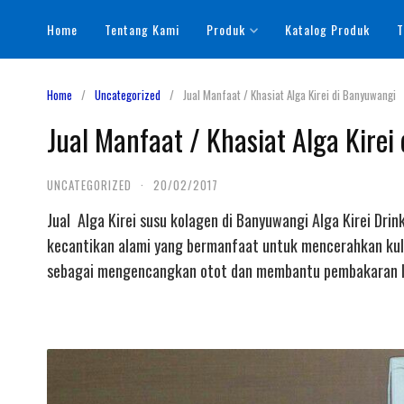
Skip
Home
Tentang Kami
Produk
Katalog Produk
T
to
content
Home
Uncategorized
Jual Manfaat / Khasiat Alga Kirei di Banyuwangi
Jual Manfaat / Khasiat Alga Kirei
UNCATEGORIZED
·
20/02/2017
Jual Alga Kirei susu kolagen di Banyuwangi Alga Kirei Dr
kecantikan alami yang bermanfaat untuk mencerahkan kuli
sebagai mengencangkan otot dan membantu pembakaran le