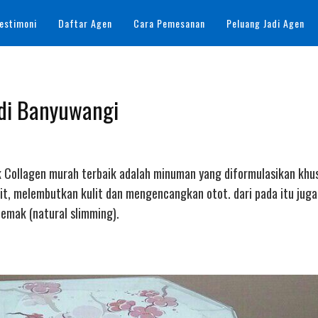
estimoni
Daftar Agen
Cara Pemesanan
Peluang Jadi Agen
 di Banyuwangi
ink Collagen murah terbaik adalah minuman yang diformulasikan khu
t, melembutkan kulit dan mengencangkan otot. dari pada itu jug
mak (natural slimming).