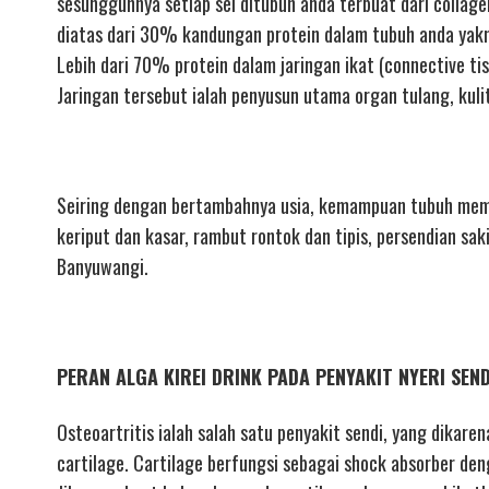
sesungguhnya setiap sel ditubuh anda terbuat dari collage
diatas dari 30% kandungan protein dalam tubuh anda yakn
Lebih dari 70% protein dalam jaringan ikat (connective tis
Jaringan tersebut ialah penyusun utama organ tulang, kuli
Seiring dengan bertambahnya usia, kemampuan tubuh mempr
keriput dan kasar, rambut rontok dan tipis, persendian sak
Banyuwangi.
PERAN ALGA KIREI DRINK PADA PENYAKIT NYERI SEN
Osteoartritis ialah salah satu penyakit sendi, yang dikare
cartilage. Cartilage berfungsi sebagai shock absorber den