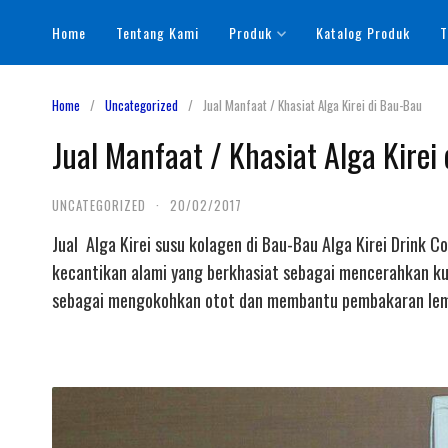
Skip
Home
Tentang Kami
Produk
Katalog Produk
T
to
content
Home
Uncategorized
Jual Manfaat / Khasiat Alga Kirei di Bau-Bau
Jual Manfaat / Khasiat Alga Kirei
UNCATEGORIZED
·
20/02/2017
Jual Alga Kirei susu kolagen di Bau-Bau Alga Kirei Drink 
kecantikan alami yang berkhasiat sebagai mencerahkan kul
sebagai mengokohkan otot dan membantu pembakaran lema