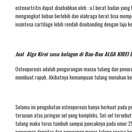
osteoartritis dapat disebabkan oleh : a.l berat badan yang
mengangkat beban berlebih dan olahraga berat bisa memperc
iosintesa cartilage lebih rendah disebanding dengan laju 
Jual Alga Kirei susu kolagen di Bau-Bau ALGA KI
Osteoporosis adalah pengurangan massa tulang dan penuru
membuat rapuh. Akibatnya kemampuan tulang menahan beb
Selama ini pengobatan osteoporosis hanya berkuat pada p
tersusun atas jaringan sel yang kompleks. Sel-sel tersebut
tulang maka terus tumbuh sampai puncaknya pada umur 2
penurunan densitas dan penurunan massa tulang secara kon