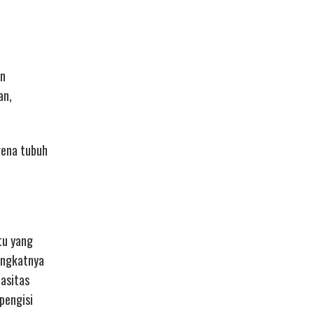
an
an,
rena tubuh
tu yang
ingkatnya
pasitas
pengisi