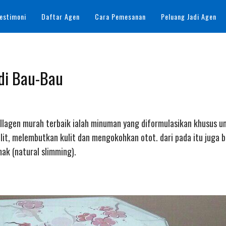
estimoni
Daftar Agen
Cara Pemesanan
Peluang Jadi Agen
 di Bau-Bau
Collagen murah terbaik ialah minuman yang diformulasikan khusus u
it, melembutkan kulit dan mengokohkan otot. dari pada itu juga b
k (natural slimming).