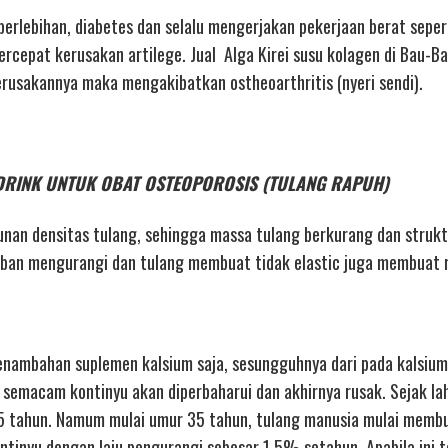
 berlebihan, diabetes dan selalu mengerjakan pekerjaan berat seper
epat kerusakan artilege. Jual Alga Kirei susu kolagen di Bau-Bau
kerusakannya maka mengakibatkan ostheoarthritis (nyeri sendi).
REI DRINK UNTUK OBAT OSTEOPOROSIS (TULANG RAPUH)
nan densitas tulang, sehingga massa tulang berkurang dan strukt
an mengurangi dan tulang membuat tidak elastic juga membuat 
enambahan suplemen kalsium saja, sesungguhnya dari pada kalsium
 semacam kontinyu akan diperbaharui dan akhirnya rusak. Sejak lahi
5 tahun. Namum mulai umur 35 tahun, tulang manusia mulai memb
tinyu dengan laju pengurangi sebesar 1,5% setahun. Apabila ini t