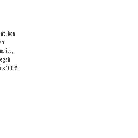
bentukan
an
a itu,
cegah
enis 100%