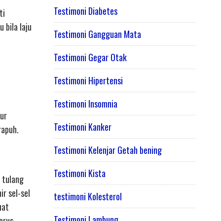
Testimoni Diabetes
ti
 bila laju
Testimoni Gangguan Mata
Testimoni Gegar Otak
Testimoni Hipertensi
Testimoni Insomnia
ur
Testimoni Kanker
rapuh.
Testimoni Kelenjar Getah bening
Testimoni Kista
 tulang
r sel-sel
testimoni Kolesterol
uat
Testimoni Lambung
erus