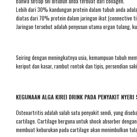
Bahwa setiap sel ditubuh anda terbuat dari collagen.
Lebih dari 30% kandungan protein dalam tubuh anda adala
diatas dari 70% protein dalam jaringan ikat (connective ti
Jaringan tersebut adalah penyusun utama organ tulang, ku
Seiring dengan meningkatnya usia, kemampuan tubuh mempr
keriput dan kasar, rambut rontok dan tipis, persendian sak
KEGUNAAN ALGA KIREI DRINK PADA PENYAKIT NYERI 
Osteoartritis adalah salah satu penyakit sendi, yang diseb
cartilage. Cartilage berguna untuk shock absorber dengan 
membuat keburukan pada cartilage akan menimbulkan tulan