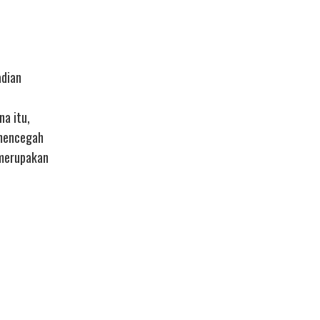
adian
a itu,
 mencegah
 merupakan