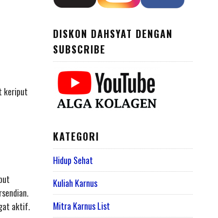
DISKON DAHSYAT DENGAN
SUBSCRIBE
t keriput
KATEGORI
Hidup Sehat
but
Kuliah Karnus
rsendian.
Mitra Karnus List
at aktif.