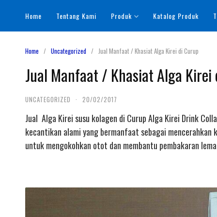
Skip
Home
Tentang Kami
Produk
Katalog Produk
T
to
content
Home
Uncategorized
Jual Manfaat / Khasiat Alga Kirei di Curup
Jual Manfaat / Khasiat Alga Kirei
UNCATEGORIZED
·
20/02/2017
Jual Alga Kirei susu kolagen di Curup Alga Kirei Drink Co
kecantikan alami yang bermanfaat sebagai mencerahkan ku
untuk mengokohkan otot dan membantu pembakaran lemak 