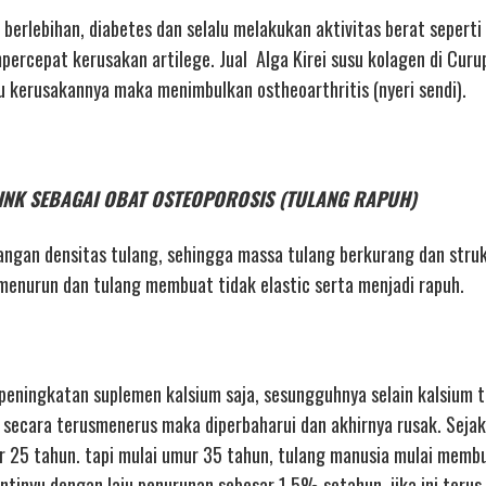
g berlebihan, diabetes dan selalu melakukan aktivitas berat seperti
rcepat kerusakan artilege. Jual Alga Kirei susu kolagen di Curup 
ju kerusakannya maka menimbulkan ostheoarthritis (nyeri sendi).
 DRINK SEBAGAI OBAT OSTEOPOROSIS (TULANG RAPUH)
ngan densitas tulang, sehingga massa tulang berkurang dan stru
enurun dan tulang membuat tidak elastic serta menjadi rapuh.
peningkatan suplemen kalsium saja, sesungguhnya selain kalsium 
 secara terusmenerus maka diperbaharui dan akhirnya rusak. Sejak 
r 25 tahun. tapi mulai umur 35 tahun, tulang manusia mulai memb
tinyu dengan laju penurunan sebesar 1,5% setahun. jika ini terus 