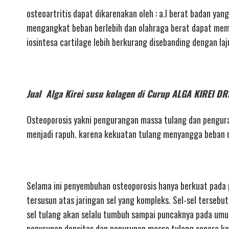
osteoartritis dapat dikarenakan oleh : a.l berat badan yan
mengangkat beban berlebih dan olahraga berat dapat mempe
iosintesa cartilage lebih berkurang disebanding dengan la
Jual Alga Kirei susu kolagen di Curup ALGA KIREI
Osteoporosis yakni pengurangan massa tulang dan pengura
menjadi rapuh. karena kekuatan tulang menyangga beban m
Selama ini penyembuhan osteoporosis hanya berkuat pada 
tersusun atas jaringan sel yang kompleks. Sel-sel tersebut
sel tulang akan selalu tumbuh sampai puncaknya pada umu
penurunan densitas dan penurunan massa tulang secara kon