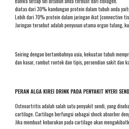
Bahwa setiap sel ditubuh anda terbuat dari collagen.
diatas dari 30% kandungan protein dalam tubuh anda yait
Lebih dari 70% protein dalam jaringan ikat (connective tis
Jaringan tersebut adalah penyusun utama organ tulang, ku
Seiring dengan bertambahnya usia, kekuatan tubuh mempro
dan kasar, rambut rontok dan tipis, persendian sakit dan k
PERAN ALGA KIREI DRINK PADA PENYAKIT NYERI SEN
Osteoartritis adalah salah satu penyakit sendi, yang diseb
cartilage. Cartilage berfungsi sebagai shock absorber den
Jika membuat keburukan pada cartilage akan mengakibatka