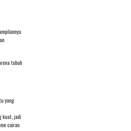
nampilannya
gan
arena tubuh
tu yang
 kuat, jadi
ume cairan