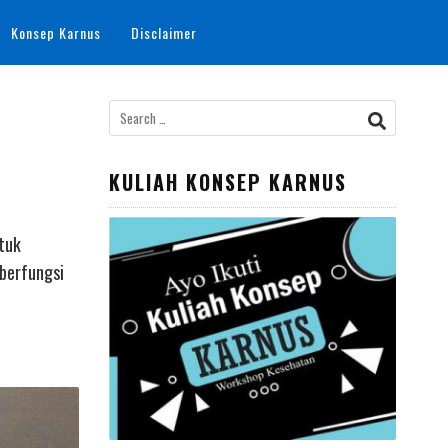
Konsep Karnus
Disclaimer
Search
for:
KULIAH KONSEP KARNUS
ntuk
 berfungsi