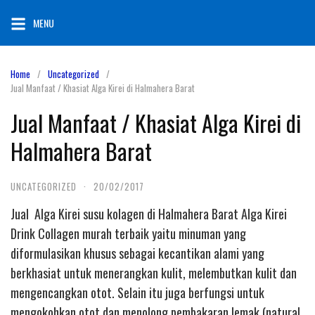
Skip
MENU
to
content
Home
Uncategorized
Jual Manfaat / Khasiat Alga Kirei di Halmahera Barat
Jual Manfaat / Khasiat Alga Kirei di
Halmahera Barat
UNCATEGORIZED
·
20/02/2017
Jual Alga Kirei susu kolagen di Halmahera Barat Alga Kirei
Drink Collagen murah terbaik yaitu minuman yang
diformulasikan khusus sebagai kecantikan alami yang
berkhasiat untuk menerangkan kulit, melembutkan kulit dan
mengencangkan otot. Selain itu juga berfungsi untuk
mengokohkan otot dan menolong pembakaran lemak (natural