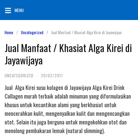
Skip
MENU
to
content
Home
Uncategorized
Jual Manfaat / Khasiat Alga Kirei di Jayawijaya
Jual Manfaat / Khasiat Alga Kirei di
Jayawijaya
UNCATEGORIZED
·
20/02/2017
Jual Alga Kirei susu kolagen di Jayawijaya Alga Kirei Drink
Collagen murah terbaik adalah minuman yang diformulasikan
khusus untuk kecantikan alami yang berkhasiat untuk
mencerahkan kulit, mengenyalkan kulit dan mengencangkan
otot. Selain itu juga berguna untuk mengokohkan otot dan
menolong pembakaran lemak (natural slimming).