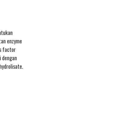
entukan
atan enzyme
s factor
i dengan
hydrolisate.