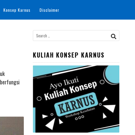
Konsep Karnus
Disclaimer
Search
for:
KULIAH KONSEP KARNUS
tuk
 berfungsi