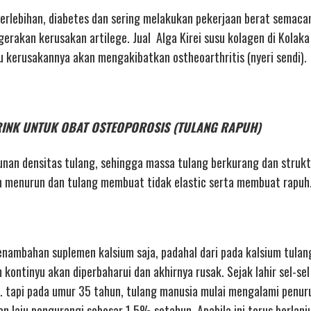
g berlebihan, diabetes dan sering melakukan pekerjaan berat semac
akan kerusakan artilege. Jual Alga Kirei susu kolagen di Kolaka b
ju kerusakannya akan mengakibatkan ostheoarthritis (nyeri sendi).
I DRINK UNTUK OBAT OSTEOPOROSIS (TULANG RAPUH)
nan densitas tulang, sehingga massa tulang berkurang dan strukt
 menurun dan tulang membuat tidak elastic serta membuat rapuh
nambahan suplemen kalsium saja, padahal dari pada kalsium tulan
kontinyu akan diperbaharui dan akhirnya rusak. Sejak lahir sel-sel
 tapi pada umur 35 tahun, tulang manusia mulai mengalami penur
n laju pengurangi sebesar 1,5% setahun. Apabila ini terus berlanj