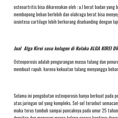
osteoartritis bisa dikarenakan oleh : a.l berat badan yan
membopong beban berlebih dan olahraga berat bisa menyeger
iosintesa cartilage lebih berkurang disebanding dengan la
Jual Alga Kirei susu kolagen di Kolaka ALGA KIRE
Osteoporosis adalah pengurangan massa tulang dan penuru
membuat rapuh. karena kekuatan tulang menyangga beban
Selama ini pengobatan osteoporosis hanya berkuat pada pe
atas jaringan sel yang kompleks. Sel-sel tersebut semacam 
maka terus tumbuh sampai puncaknya pada umur 25 tahun.
densitas dan menuruni massa tulang secara kontinyu denga