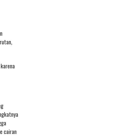
an
rutan,
 karena
ng
ingkatnya
gga
e cairan