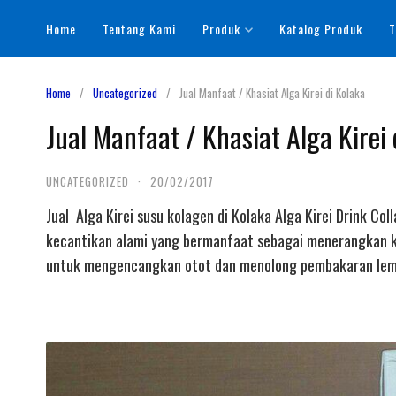
Skip
Home
Tentang Kami
Produk
Katalog Produk
T
to
content
Home
Uncategorized
Jual Manfaat / Khasiat Alga Kirei di Kolaka
Jual Manfaat / Khasiat Alga Kirei 
UNCATEGORIZED
·
20/02/2017
Jual Alga Kirei susu kolagen di Kolaka Alga Kirei Drink C
kecantikan alami yang bermanfaat sebagai menerangkan ku
untuk mengencangkan otot dan menolong pembakaran lema