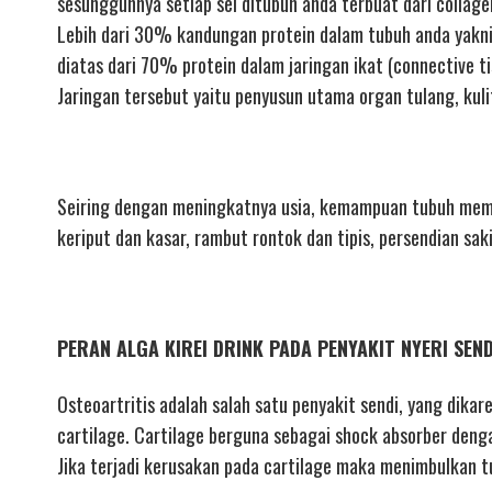
sesungguhnya setiap sel ditubuh anda terbuat dari collage
Lebih dari 30% kandungan protein dalam tubuh anda yakni
diatas dari 70% protein dalam jaringan ikat (connective ti
Jaringan tersebut yaitu penyusun utama organ tulang, kuli
Seiring dengan meningkatnya usia, kemampuan tubuh mempr
keriput dan kasar, rambut rontok dan tipis, persendian sak
PERAN ALGA KIREI DRINK PADA PENYAKIT NYERI SEN
Osteoartritis adalah salah satu penyakit sendi, yang dikar
cartilage. Cartilage berguna sebagai shock absorber deng
Jika terjadi kerusakan pada cartilage maka menimbulkan t