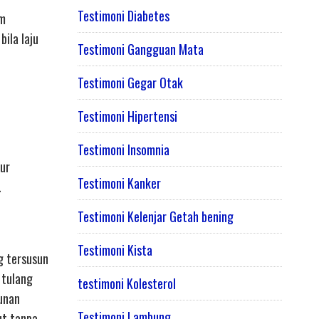
Testimoni Diabetes
am
ila laju
Testimoni Gangguan Mata
Testimoni Gegar Otak
Testimoni Hipertensi
Testimoni Insomnia
ur
Testimoni Kanker
.
Testimoni Kelenjar Getah bening
Testimoni Kista
g tersusun
 tulang
testimoni Kolesterol
unan
Testimoni Lambung
ut tanpa