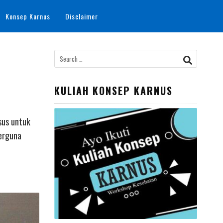
Konsep Karnus
Disclaimer
Search
for:
KULIAH KONSEP KARNUS
sus untuk
berguna