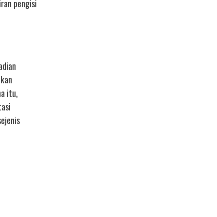
ran pengisi
adian
tkan
a itu,
tasi
ejenis