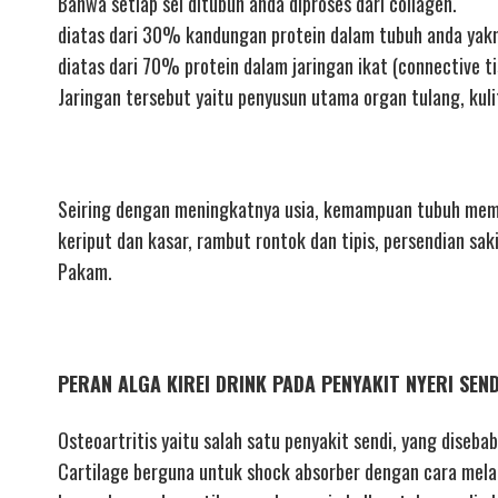
Bahwa setiap sel ditubuh anda diproses dari collagen.
diatas dari 30% kandungan protein dalam tubuh anda yakn
diatas dari 70% protein dalam jaringan ikat (connective ti
Jaringan tersebut yaitu penyusun utama organ tulang, kuli
Seiring dengan meningkatnya usia, kemampuan tubuh mempr
keriput dan kasar, rambut rontok dan tipis, persendian sak
Pakam.
PERAN ALGA KIREI DRINK PADA PENYAKIT NYERI SEN
Osteoartritis yaitu salah satu penyakit sendi, yang diseba
Cartilage berguna untuk shock absorber dengan cara melapi