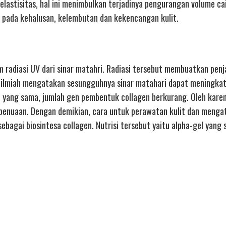
lastisitas, hal ini menimbulkan terjadinya pengurangan volume cai
n pada kehalusan, kelembutan dan kekencangan kulit.
m radiasi UV dari sinar matahri. Radiasi tersebut membuatkan penj
udi ilmiah mengatakan sesungguhnya sinar matahari dapat meningka
yang sama, jumlah gen pembentuk collagen berkurang. Oleh karen
 penuaan. Dengan demikian, cara untuk perawatan kulit dan menga
bagai biosintesa collagen. Nutrisi tersebut yaitu alpha-gel yang s