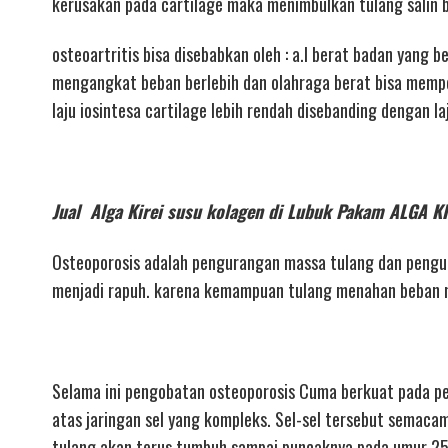
kerusakan pada cartilage maka menimbulkan tulang salin 
osteoartritis bisa disebabkan oleh : a.l berat badan yang 
mengangkat beban berlebih dan olahraga berat bisa memper
laju iosintesa cartilage lebih rendah disebanding dengan l
Jual Alga Kirei susu kolagen di Lubuk Pakam ALGA
Osteoporosis adalah pengurangan massa tulang dan pengur
menjadi rapuh. karena kemampuan tulang menahan beban me
Selama ini pengobatan osteoporosis Cuma berkuat pada pe
atas jaringan sel yang kompleks. Sel-sel tersebut semacam
tulang akan terus tumbuh sampai puncaknya pada umur 25