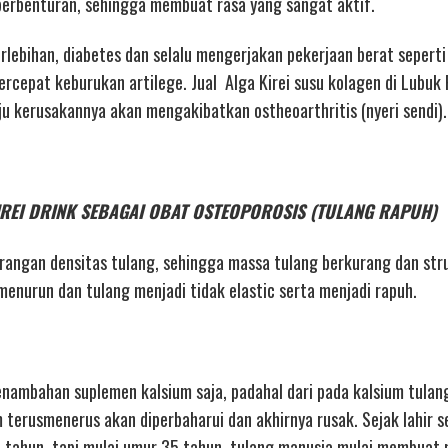
berbenturan, sehingga membuat rasa yang sangat aktif.
berlebihan, diabetes dan selalu mengerjakan pekerjaan berat seperti
cepat keburukan artilege. Jual Alga Kirei susu kolagen di Lubuk 
aju kerusakannya akan mengakibatkan ostheoarthritis (nyeri sendi).
 KIREI DRINK SEBAGAI OBAT OSTEOPOROSIS (TULANG RAPUH)
angan densitas tulang, sehingga massa tulang berkurang dan str
nurun dan tulang menjadi tidak elastic serta menjadi rapuh.
nambahan suplemen kalsium saja, padahal dari pada kalsium tulan
 terusmenerus akan diperbaharui dan akhirnya rusak. Sejak lahir se
 tahun. tapi mulai umur 35 tahun, tulang manusia mulai membuat