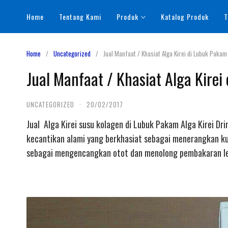
Skip
Home
Tentang Kami
Produk
Katalog Produk
T
to
content
Home
Uncategorized
Jual Manfaat / Khasiat Alga Kirei di Lubuk Pakam
Jual Manfaat / Khasiat Alga Kire
UNCATEGORIZED
·
20/02/2017
Jual Alga Kirei susu kolagen di Lubuk Pakam Alga Kirei D
kecantikan alami yang berkhasiat sebagai menerangkan ku
sebagai mengencangkan otot dan menolong pembakaran le