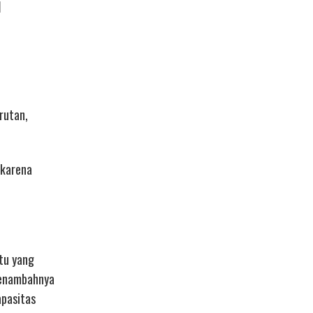
i
rutan,
 karena
tu yang
menambahnya
apasitas