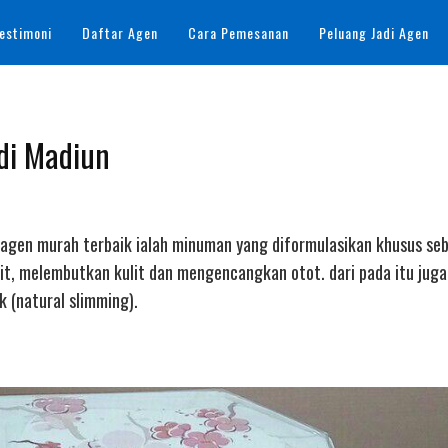
estimoni
Daftar Agen
Cara Pemesanan
Peluang Jadi Agen
 di Madiun
ollagen murah terbaik ialah minuman yang diformulasikan khusus se
t, melembutkan kulit dan mengencangkan otot. dari pada itu jug
(natural slimming).