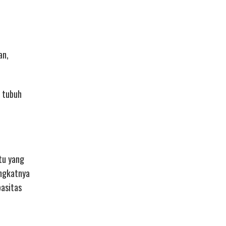
an,
a tubuh
tu yang
ingkatnya
pasitas