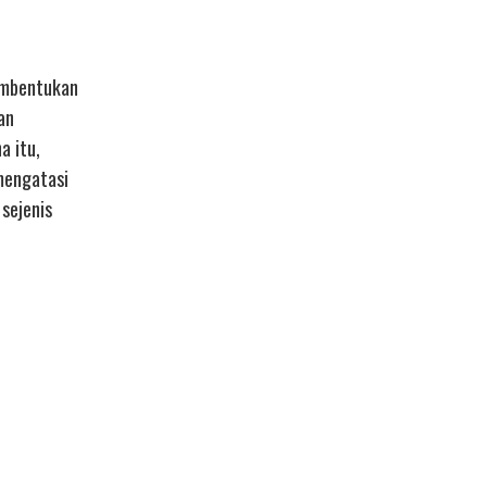
pembentukan
an
a itu,
mengatasi
sejenis