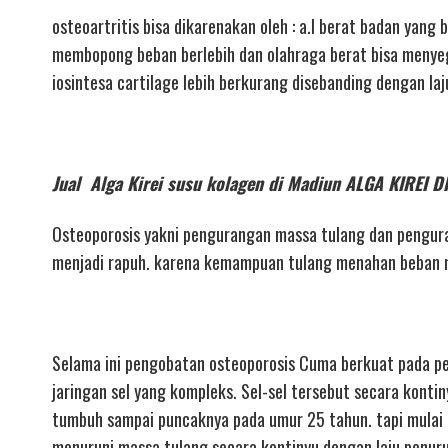
osteoartritis bisa dikarenakan oleh : a.l berat badan yang
membopong beban berlebih dan olahraga berat bisa menyeger
iosintesa cartilage lebih berkurang disebanding dengan la
Jual Alga Kirei susu kolagen di Madiun ALGA KIRE
Osteoporosis yakni pengurangan massa tulang dan pengura
menjadi rapuh. karena kemampuan tulang menahan beban m
Selama ini pengobatan osteoporosis Cuma berkuat pada pen
jaringan sel yang kompleks. Sel-sel tersebut secara kontin
tumbuh sampai puncaknya pada umur 25 tahun. tapi mulai 
menuruni massa tulang secara kontinyu dengan laju penurun