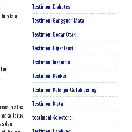
Testimoni Diabetes
m
bila laju
Testimoni Gangguan Mata
Testimoni Gegar Otak
Testimoni Hipertensi
Testimoni Insomnia
ktur
Testimoni Kanker
.
Testimoni Kelenjar Getah bening
Testimoni Kista
ersusun atas
g maka terus
testimoni Kolesterol
as dan
Testimoni Lambung
 oleh cara