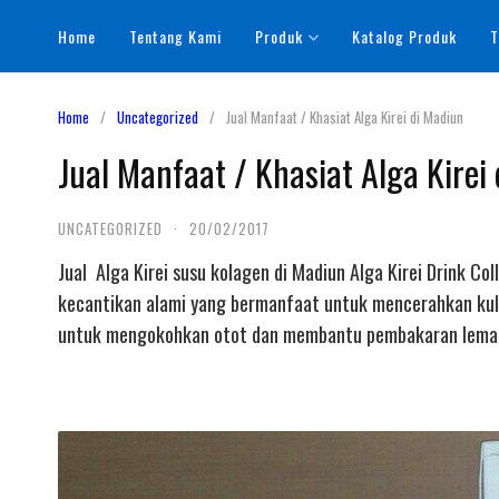
Skip
Home
Tentang Kami
Produk
Katalog Produk
T
to
content
Home
Uncategorized
Jual Manfaat / Khasiat Alga Kirei di Madiun
Jual Manfaat / Khasiat Alga Kirei
UNCATEGORIZED
·
20/02/2017
Jual Alga Kirei susu kolagen di Madiun Alga Kirei Drink C
kecantikan alami yang bermanfaat untuk mencerahkan kuli
untuk mengokohkan otot dan membantu pembakaran lemak 