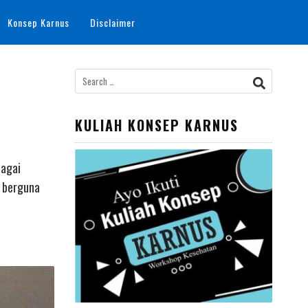
Konsep Karnus
Disclaimer
Search
for:
KULIAH KONSEP KARNUS
bagai
a berguna