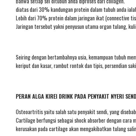
Bahwa setiap sel ditubuh anda diproses dari collagen.
diatas dari 30% kandungan protein dalam tubuh anda ialah
Lebih dari 70% protein dalam jaringan ikat (connective tis
Jaringan tersebut yakni penyusun utama organ tulang, kul
Seiring dengan bertambahnya usia, kemampuan tubuh mempr
keriput dan kasar, rambut rontok dan tipis, persendian sak
PERAN ALGA KIREI DRINK PADA PENYAKIT NYERI SEN
Osteoartritis yaitu salah satu penyakit sendi, yang diseba
Cartilage berfungsi sebagai shock absorber dengan cara me
kerusakan pada cartilage akan mengakibatkan tulang salin