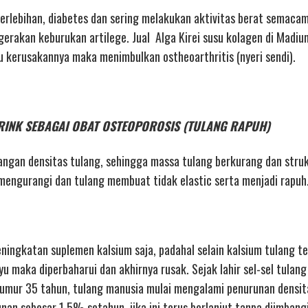
 berlebihan, diabetes dan sering melakukan aktivitas berat semaca
akan keburukan artilege. Jual Alga Kirei susu kolagen di Madiun 
ju kerusakannya maka menimbulkan ostheoarthritis (nyeri sendi).
I DRINK SEBAGAI OBAT OSTEOPOROSIS (TULANG RAPUH)
ngan densitas tulang, sehingga massa tulang berkurang dan stru
engurangi dan tulang membuat tidak elastic serta menjadi rapuh
ingkatan suplemen kalsium saja, padahal selain kalsium tulang t
yu maka diperbaharui dan akhirnya rusak. Sejak lahir sel-sel tulan
umur 35 tahun, tulang manusia mulai mengalami penurunan densit
an sebesar 1,5% setahun. jika ini terus berlanjut tanpa diimbangi