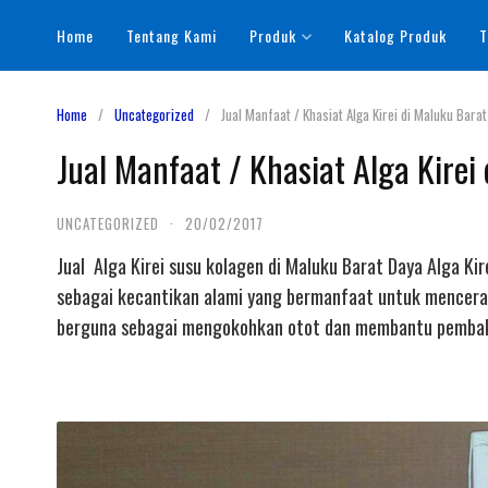
Skip
Home
Tentang Kami
Produk
Katalog Produk
T
to
content
Home
Uncategorized
Jual Manfaat / Khasiat Alga Kirei di Maluku Bara
Jual Manfaat / Khasiat Alga Kirei
UNCATEGORIZED
·
20/02/2017
Jual Alga Kirei susu kolagen di Maluku Barat Daya Alga Ki
sebagai kecantikan alami yang bermanfaat untuk mencerah
berguna sebagai mengokohkan otot dan membantu pembaka