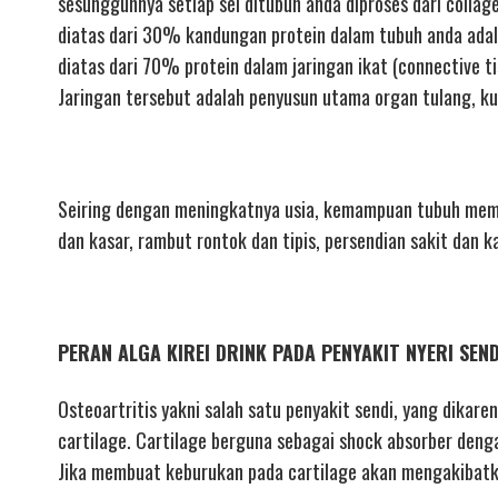
sesungguhnya setiap sel ditubuh anda diproses dari collag
diatas dari 30% kandungan protein dalam tubuh anda adal
diatas dari 70% protein dalam jaringan ikat (connective ti
Jaringan tersebut adalah penyusun utama organ tulang, ku
Seiring dengan meningkatnya usia, kemampuan tubuh mempr
dan kasar, rambut rontok dan tipis, persendian sakit dan k
PERAN ALGA KIREI DRINK PADA PENYAKIT NYERI SEN
Osteoartritis yakni salah satu penyakit sendi, yang dikare
cartilage. Cartilage berguna sebagai shock absorber deng
Jika membuat keburukan pada cartilage akan mengakibatka