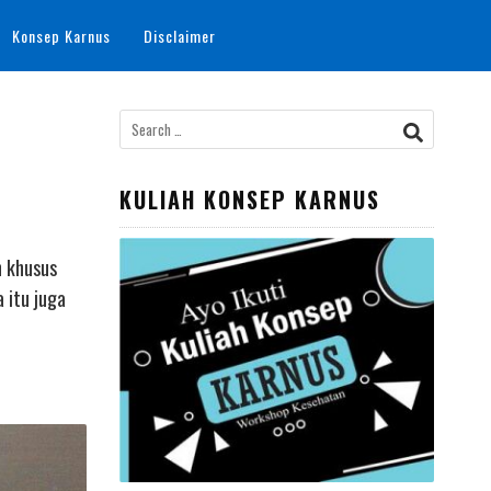
Konsep Karnus
Disclaimer
Search
for:
KULIAH KONSEP KARNUS
n khusus
 itu juga