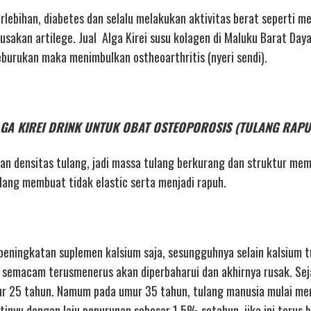
berlebihan, diabetes dan selalu melakukan aktivitas berat seperti 
akan artilege. Jual Alga Kirei susu kolagen di Maluku Barat Daya 
keburukan maka menimbulkan ostheoarthritis (nyeri sendi).
a ALGA KIREI DRINK UNTUK OBAT OSTEOPOROSIS (TULANG RAP
an densitas tulang, jadi massa tulang berkurang dan struktur mem
ng membuat tidak elastic serta menjadi rapuh.
eningkatan suplemen kalsium saja, sesungguhnya selain kalsium t
t semacam terusmenerus akan diperbaharui dan akhirnya rusak. Seja
ur 25 tahun. Namum pada umur 35 tahun, tulang manusia mulai me
inyu dengan laju penurunan sebesar 1,5% setahun. jika ini terus b