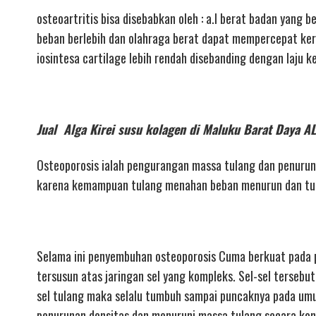
osteoartritis bisa disebabkan oleh : a.l berat badan yang 
beban berlebih dan olahraga berat dapat mempercepat kerus
iosintesa cartilage lebih rendah disebanding dengan laju 
Jual Alga Kirei susu kolagen di Maluku Barat Day
Osteoporosis ialah pengurangan massa tulang dan penurun
karena kemampuan tulang menahan beban menurun dan tula
Selama ini penyembuhan osteoporosis Cuma berkuat pada p
tersusun atas jaringan sel yang kompleks. Sel-sel tersebu
sel tulang maka selalu tumbuh sampai puncaknya pada um
penurunan densitas dan menuruni massa tulang secara kont