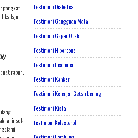
Testimoni Diabetes
mengangkat
Jika laju
Testimoni Gangguan Mata
Testimoni Gegar Otak
Testimoni Hipertensi
UH)
Testimoni Insomnia
buat rapuh.
Testimoni Kanker
Testimoni Kelenjar Getah bening
Testimoni Kista
ulang
k lahir sel-
testimoni Kolesterol
ngalami
Testimoni Lambung
erlanjut