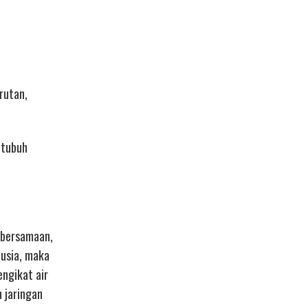
rutan,
 tubuh
 bersamaan,
 usia, maka
engikat air
 jaringan