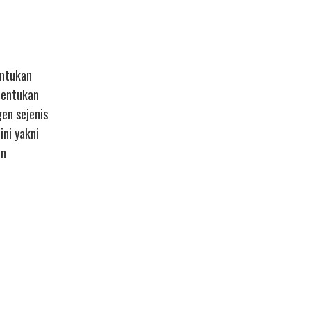
entukan
bentukan
en sejenis
ni yakni
en