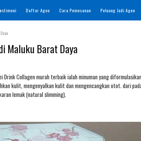
estimoni
Daftar Agen
Cara Pemesanan
Peluang Jadi Agen
t Daya
 di Maluku Barat Daya
rei Drink Collagen murah terbaik ialah minuman yang diformulasika
kan kulit, mengenyalkan kulit dan mengencangkan otot. dari pada
ran lemak (natural slimming).