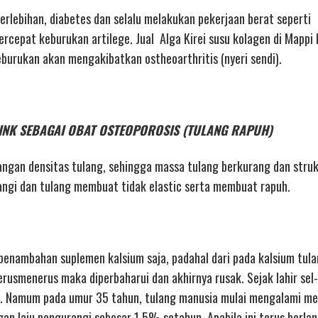
 berlebihan, diabetes dan selalu melakukan pekerjaan berat seperti
epat keburukan artilege. Jual Alga Kirei susu kolagen di Mappi b
keburukan akan mengakibatkan ostheoarthritis (nyeri sendi).
 DRINK SEBAGAI OBAT OSTEOPOROSIS (TULANG RAPUH)
ngan densitas tulang, sehingga massa tulang berkurang dan struk
ngi dan tulang membuat tidak elastic serta membuat rapuh.
enambahan suplemen kalsium saja, padahal dari pada kalsium tula
erusmenerus maka diperbaharui dan akhirnya rusak. Sejak lahir sel-
. Namum pada umur 35 tahun, tulang manusia mulai mengalami m
an laju pengurangi sebesar 1,5% setahun. Apabila ini terus berlan