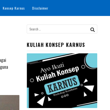
Konsep Karnus
Disclaimer
Search
for:
KULIAH KONSEP KARNUS
agai
rguna