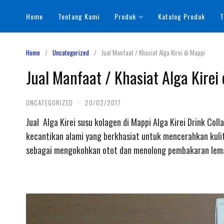
Skip
Home
Tentang Kami
Produk
Katalog Produk
T
to
content
Home
Uncategorized
Jual Manfaat / Khasiat Alga Kirei di Mappi
Jual Manfaat / Khasiat Alga Kirei
UNCATEGORIZED
·
20/02/2017
Jual Alga Kirei susu kolagen di Mappi Alga Kirei Drink Co
kecantikan alami yang berkhasiat untuk mencerahkan kuli
sebagai mengokohkan otot dan menolong pembakaran lemak