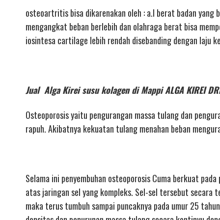
osteoartritis bisa dikarenakan oleh : a.l berat badan yang
mengangkat beban berlebih dan olahraga berat bisa memperc
iosintesa cartilage lebih rendah disebanding dengan laju 
Jual Alga Kirei susu kolagen di Mappi ALGA KIREI
Osteoporosis yaitu pengurangan massa tulang dan pengura
rapuh. Akibatnya kekuatan tulang menahan beban mengura
Selama ini penyembuhan osteoporosis Cuma berkuat pada p
atas jaringan sel yang kompleks. Sel-sel tersebut secara t
maka terus tumbuh sampai puncaknya pada umur 25 tahun
densitas dan penurunan massa tulang secara kontinyu deng