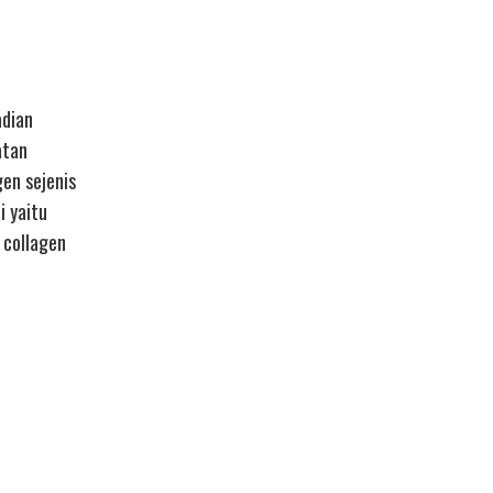
adian
atan
en sejenis
i yaitu
 collagen