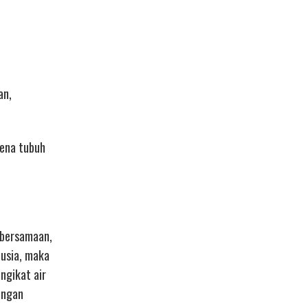
an,
rena tubuh
 bersamaan,
 usia, maka
ngikat air
ingan