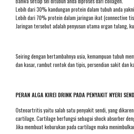
Bahwa setiap sel ditubuh anda diproses dari collagen.
Lebih dari 30% kandungan protein dalam tubuh anda yakni
Lebih dari 70% protein dalam jaringan ikat (connective tis
Jaringan tersebut adalah penyusun utama organ tulang, ku
Seiring dengan bertambahnya usia, kemampuan tubuh mempr
dan kasar, rambut rontok dan tipis, persendian sakit dan k
PERAN ALGA KIREI DRINK PADA PENYAKIT NYERI SEN
Osteoartritis yaitu salah satu penyakit sendi, yang dikare
cartilage. Cartilage berfungsi sebagai shock absorber den
Jika membuat keburukan pada cartilage maka menimbulkan 