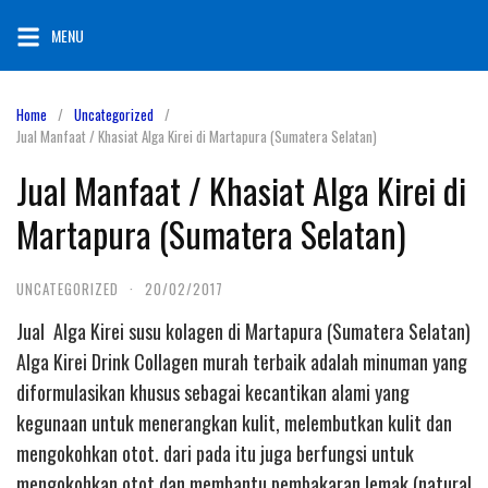
Skip
MENU
to
content
Home
Uncategorized
Jual Manfaat / Khasiat Alga Kirei di Martapura (Sumatera Selatan)
Jual Manfaat / Khasiat Alga Kirei di
Martapura (Sumatera Selatan)
UNCATEGORIZED
·
20/02/2017
Jual Alga Kirei susu kolagen di Martapura (Sumatera Selatan)
Alga Kirei Drink Collagen murah terbaik adalah minuman yang
diformulasikan khusus sebagai kecantikan alami yang
kegunaan untuk menerangkan kulit, melembutkan kulit dan
mengokohkan otot. dari pada itu juga berfungsi untuk
mengokohkan otot dan membantu pembakaran lemak (natural