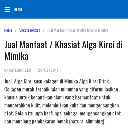
Skip
MENU
to
content
Home
Uncategorized
Jual Manfaat / Khasiat Alga Kirei di Mimika
Jual Manfaat / Khasiat Alga Kirei di
Mimika
UNCATEGORIZED
·
20/02/2017
Jual Alga Kirei susu kolagen di Mimika Alga Kirei Drink
Collagen murah terbaik ialah minuman yang diformulasikan
khusus untuk kecantikan alami yang bermanfaat untuk
mencerahkan kulit, melembutkan kulit dan mengencangkan
otot. Selain itu juga berfungsi sebagai mengencangkan otot
dan menolong pembakaran lemak (natural slimming).