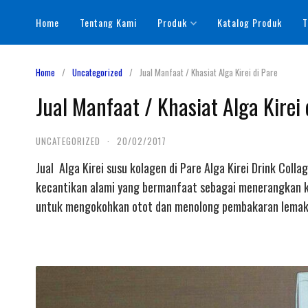
Skip
Home
Tentang Kami
Produk
Katalog Produk
T
to
content
Home
Uncategorized
Jual Manfaat / Khasiat Alga Kirei di Pare
Jual Manfaat / Khasiat Alga Kirei 
UNCATEGORIZED
·
20/02/2017
Jual Alga Kirei susu kolagen di Pare Alga Kirei Drink Col
kecantikan alami yang bermanfaat sebagai menerangkan ku
untuk mengokohkan otot dan menolong pembakaran lemak (