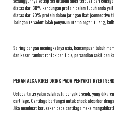
sesungguhnya setiap sel ditubuh anda terbuat dari collage
diatas dari 30% kandungan protein dalam tubuh anda yait
diatas dari 70% protein dalam jaringan ikat (connective ti
Jaringan tersebut ialah penyusun utama organ tulang, kuli
Seiring dengan meningkatnya usia, kemampuan tubuh mempr
dan kasar, rambut rontok dan tipis, persendian sakit dan k
PERAN ALGA KIREI DRINK PADA PENYAKIT NYERI SEN
Osteoartritis yakni salah satu penyakit sendi, yang dikare
cartilage. Cartilage berfungsi untuk shock absorber denga
Jika membuat kerusakan pada cartilage maka mengakibatka