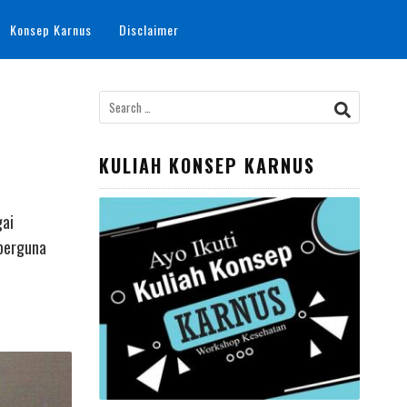
Konsep Karnus
Disclaimer
Search
for:
KULIAH KONSEP KARNUS
gai
 berguna