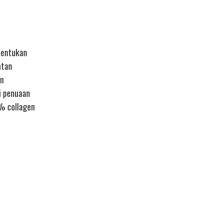
bentukan
atan
en
i penuaan
0% collagen