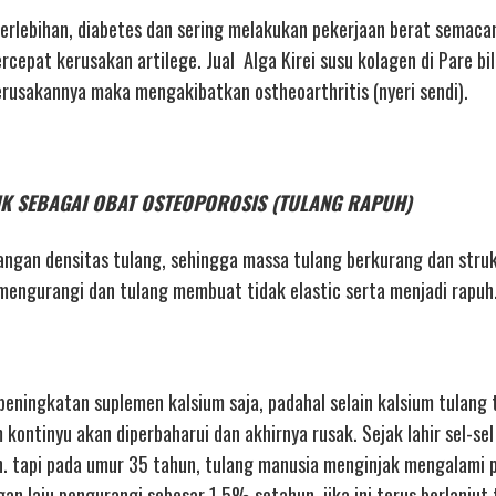
g berlebihan, diabetes dan sering melakukan pekerjaan berat semac
pat kerusakan artilege. Jual Alga Kirei susu kolagen di Pare bil
kerusakannya maka mengakibatkan ostheoarthritis (nyeri sendi).
DRINK SEBAGAI OBAT OSTEOPOROSIS (TULANG RAPUH)
ngan densitas tulang, sehingga massa tulang berkurang dan stru
engurangi dan tulang membuat tidak elastic serta menjadi rapuh
eningkatan suplemen kalsium saja, padahal selain kalsium tulang 
kontinyu akan diperbaharui dan akhirnya rusak. Sejak lahir sel-sel
. tapi pada umur 35 tahun, tulang manusia menginjak mengalami 
n laju pengurangi sebesar 1,5% setahun. jika ini terus berlanjut