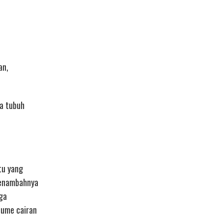
an,
na tubuh
tu yang
menambahnya
ga
lume cairan