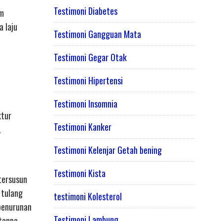
Testimoni Diabetes
am
a laju
Testimoni Gangguan Mata
Testimoni Gegar Otak
Testimoni Hipertensi
Testimoni Insomnia
ktur
Testimoni Kanker
.
Testimoni Kelenjar Getah bening
Testimoni Kista
tersusun
 tulang
testimoni Kolesterol
penurunan
Testimoni Lambung
 tanpa