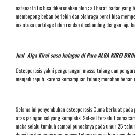
osteoartritis bisa dikarenakan oleh : a.l berat badan yan
membopong beban berlebih dan olahraga berat bisa memperce
iosintesa cartilage lebih rendah disebanding dengan laju 
Jual Alga Kirei susu kolagen di Pare ALGA KIREI 
Osteoporosis yakni pengurangan massa tulang dan pengura
menjadi rapuh. karena kemampuan tulang menahan beban m
Selama ini penyembuhan osteoporosis Cuma berkuat pada p
atas jaringan sel yang kompleks. Sel-sel tersebut semacam 
maka selalu tumbuh sampai puncaknya pada umur 25 tahun
densitas dan penurunan massa tulang secara kontinyu denga