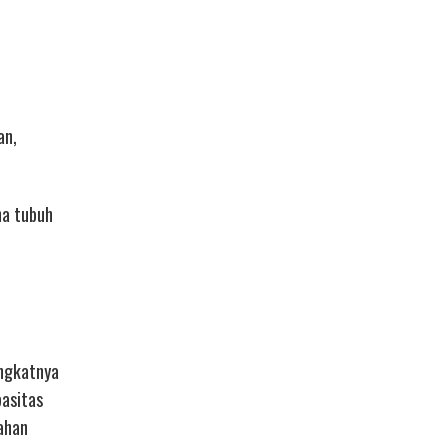
an,
na tubuh
ingkatnya
pasitas
bahan