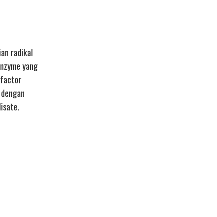
ian radikal
enzyme yang
 factor
h dengan
isate.