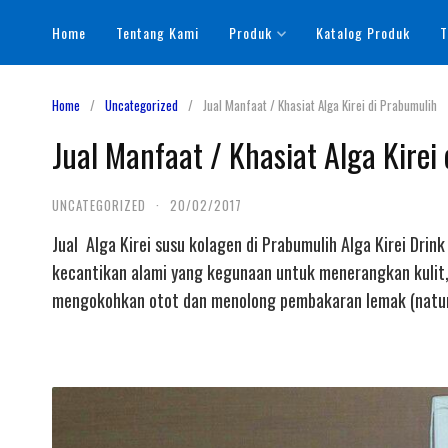
Skip
Home
Tentang Kami
Produk
Katalog Produk
T
to
content
Home
Uncategorized
Jual Manfaat / Khasiat Alga Kirei di Prabumulih
Jual Manfaat / Khasiat Alga Kirei
UNCATEGORIZED
·
20/02/2017
Jual Alga Kirei susu kolagen di Prabumulih Alga Kirei Dri
kecantikan alami yang kegunaan untuk menerangkan kulit,
mengokohkan otot dan menolong pembakaran lemak (natur