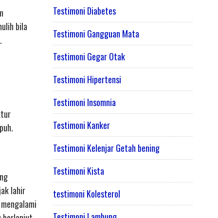
Testimoni Diabetes
am
ulih bila
Testimoni Gangguan Mata
.
Testimoni Gegar Otak
Testimoni Hipertensi
Testimoni Insomnia
ktur
Testimoni Kanker
puh.
Testimoni Kelenjar Getah bening
Testimoni Kista
ang
ak lahir
testimoni Kolesterol
i mengalami
Testimoni Lambung
 berlanjut