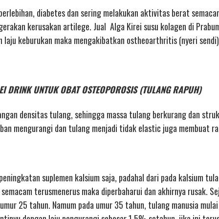
g berlebihan, diabetes dan sering melakukan aktivitas berat semac
rakan kerusakan artilege. Jual Alga Kirei susu kolagen di Prabum
an laju keburukan maka mengakibatkan ostheoarthritis (nyeri sendi)
KIREI DRINK UNTUK OBAT OSTEOPOROSIS (TULANG RAPUH)
ngan densitas tulang, sehingga massa tulang berkurang dan stru
n mengurangi dan tulang menjadi tidak elastic juga membuat ra
eningkatan suplemen kalsium saja, padahal dari pada kalsium tul
t semacam terusmenerus maka diperbaharui dan akhirnya rusak. Sej
a umur 25 tahun. Namum pada umur 35 tahun, tulang manusia mula
tinyu dengan laju pengurangi sebesar 1,5% setahun. jika ini terus