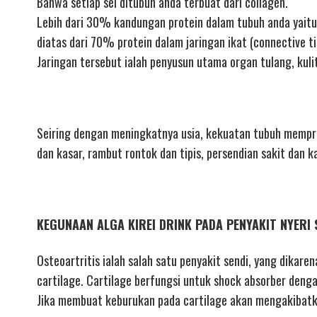
Bahwa setiap sel ditubuh anda terbuat dari collagen.
Lebih dari 30% kandungan protein dalam tubuh anda yaitu
diatas dari 70% protein dalam jaringan ikat (connective ti
Jaringan tersebut ialah penyusun utama organ tulang, kuli
Seiring dengan meningkatnya usia, kekuatan tubuh memprod
dan kasar, rambut rontok dan tipis, persendian sakit dan k
KEGUNAAN ALGA KIREI DRINK PADA PENYAKIT NYERI 
Osteoartritis ialah salah satu penyakit sendi, yang dikare
cartilage. Cartilage berfungsi untuk shock absorber denga
Jika membuat keburukan pada cartilage akan mengakibatkan