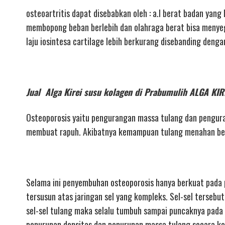
osteoartritis dapat disebabkan oleh : a.l berat badan yan
membopong beban berlebih dan olahraga berat bisa menyege
laju iosintesa cartilage lebih berkurang disebanding deng
Jual Alga Kirei susu kolagen di Prabumulih ALGA 
Osteoporosis yaitu pengurangan massa tulang dan pengura
membuat rapuh. Akibatnya kemampuan tulang menahan beba
Selama ini penyembuhan osteoporosis hanya berkuat pada p
tersusun atas jaringan sel yang kompleks. Sel-sel tersebu
sel-sel tulang maka selalu tumbuh sampai puncaknya pad
penurunan densitas dan penurunan massa tulang secara kon