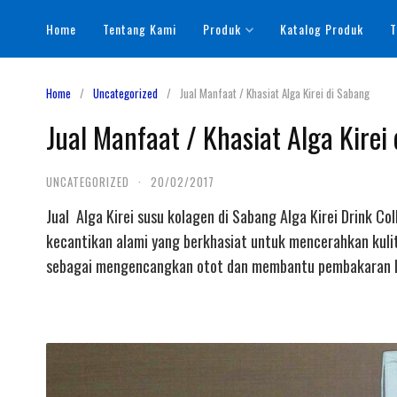
Skip
Home
Tentang Kami
Produk
Katalog Produk
T
to
content
Home
Uncategorized
Jual Manfaat / Khasiat Alga Kirei di Sabang
Jual Manfaat / Khasiat Alga Kirei
UNCATEGORIZED
·
20/02/2017
Jual Alga Kirei susu kolagen di Sabang Alga Kirei Drink C
kecantikan alami yang berkhasiat untuk mencerahkan kulit
sebagai mengencangkan otot dan membantu pembakaran le