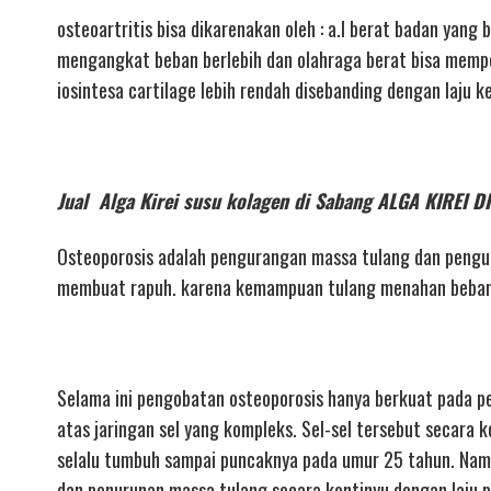
osteoartritis bisa dikarenakan oleh : a.l berat badan yang
mengangkat beban berlebih dan olahraga berat bisa memper
iosintesa cartilage lebih rendah disebanding dengan laju k
Jual Alga Kirei susu kolagen di Sabang ALGA KIRE
Osteoporosis adalah pengurangan massa tulang dan pengur
membuat rapuh. karena kemampuan tulang menahan beban m
Selama ini pengobatan osteoporosis hanya berkuat pada pe
atas jaringan sel yang kompleks. Sel-sel tersebut secara k
selalu tumbuh sampai puncaknya pada umur 25 tahun. Nam
dan penurunan massa tulang secara kontinyu dengan laju pe