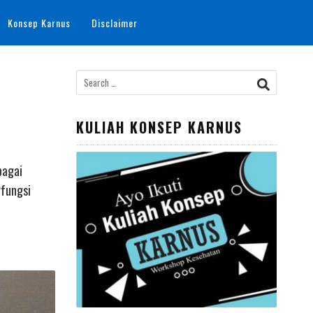
Konsep Karnus
Disclaimer
Search
for:
KULIAH KONSEP KARNUS
bagai
rfungsi