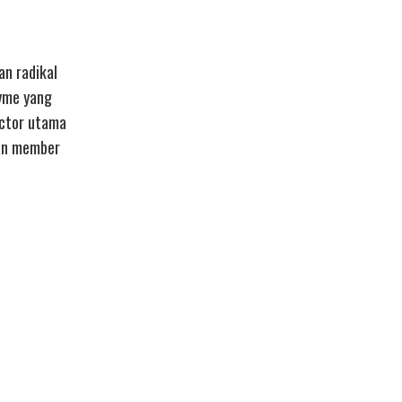
an radikal
zyme yang
actor utama
gan member