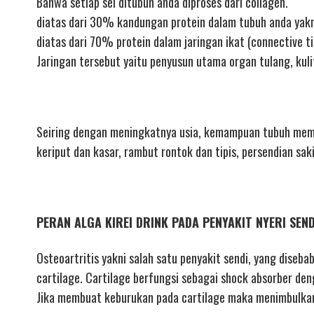
Bahwa setiap sel ditubuh anda diproses dari collagen.
diatas dari 30% kandungan protein dalam tubuh anda yakn
diatas dari 70% protein dalam jaringan ikat (connective ti
Jaringan tersebut yaitu penyusun utama organ tulang, kuli
Seiring dengan meningkatnya usia, kemampuan tubuh mempr
keriput dan kasar, rambut rontok dan tipis, persendian sak
PERAN ALGA KIREI DRINK PADA PENYAKIT NYERI SEN
Osteoartritis yakni salah satu penyakit sendi, yang diseba
cartilage. Cartilage berfungsi sebagai shock absorber den
Jika membuat keburukan pada cartilage maka menimbulkan 