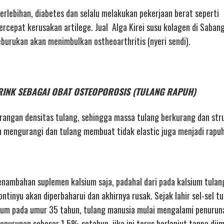
 berlebihan, diabetes dan selalu melakukan pekerjaan berat seperti
cepat kerusakan artilege. Jual Alga Kirei susu kolagen di Sabang 
eburukan akan menimbulkan ostheoarthritis (nyeri sendi).
I DRINK SEBAGAI OBAT OSTEOPOROSIS (TULANG RAPUH)
angan densitas tulang, sehingga massa tulang berkurang dan str
engurangi dan tulang membuat tidak elastic juga menjadi rapuh
nambahan suplemen kalsium saja, padahal dari pada kalsium tulan
ontinyu akan diperbaharui dan akhirnya rusak. Sejak lahir sel-sel 
um pada umur 35 tahun, tulang manusia mulai mengalami penurun
nurunan sebesar 1,5% setahun. jika ini terus berlanjut tanpa dii