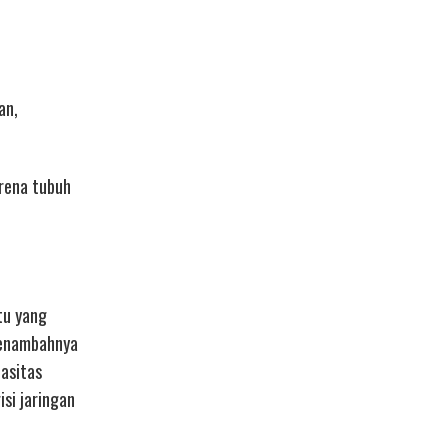
an,
arena tubuh
tu yang
menambahnya
pasitas
si jaringan