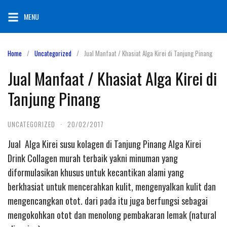
Skip
MENU
to
content
Home
Uncategorized
Jual Manfaat / Khasiat Alga Kirei di Tanjung Pinang
Jual Manfaat / Khasiat Alga Kirei di
Tanjung Pinang
UNCATEGORIZED
·
20/02/2017
Jual Alga Kirei susu kolagen di Tanjung Pinang Alga Kirei
Drink Collagen murah terbaik yakni minuman yang
diformulasikan khusus untuk kecantikan alami yang
berkhasiat untuk mencerahkan kulit, mengenyalkan kulit dan
mengencangkan otot. dari pada itu juga berfungsi sebagai
mengokohkan otot dan menolong pembakaran lemak (natural