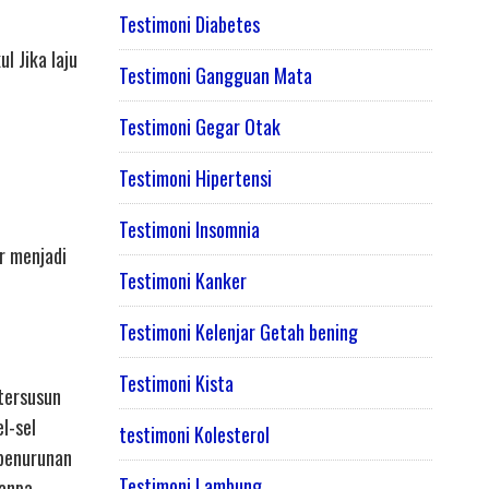
Testimoni Diabetes
l Jika laju
Testimoni Gangguan Mata
Testimoni Gegar Otak
Testimoni Hipertensi
Testimoni Insomnia
r menjadi
Testimoni Kanker
Testimoni Kelenjar Getah bening
Testimoni Kista
tersusun
l-sel
testimoni Kolesterol
 penurunan
Testimoni Lambung
tanpa