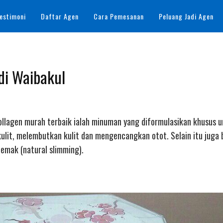
estimoni
Daftar Agen
Cara Pemesanan
Peluang Jadi Agen
 di Waibakul
 Collagen murah terbaik ialah minuman yang diformulasikan khusus 
lit, melembutkan kulit dan mengencangkan otot. Selain itu juga
mak (natural slimming).