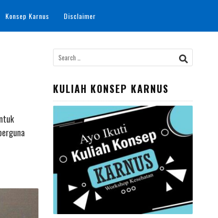
Konsep Karnus
Disclaimer
Search
for:
KULIAH KONSEP KARNUS
untuk
 berguna