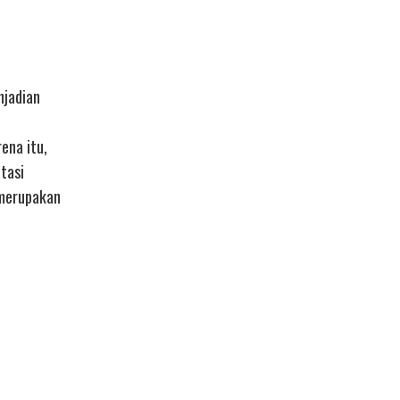
njadian
ena itu,
tasi
 merupakan