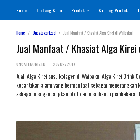
Skip
Home
Tentang Kami
Produk
Katalog Produk
T
to
content
Home
Uncategorized
Jual Manfaat / Khasiat Alga Kirei di Waibakul
Jual Manfaat / Khasiat Alga Kirei
UNCATEGORIZED
·
20/02/2017
Jual Alga Kirei susu kolagen di Waibakul Alga Kirei Drink
kecantikan alami yang bermanfaat sebagai menerangkan ku
sebagai mengencangkan otot dan membantu pembakaran le