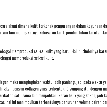
secara alami dimana kulit terkenak pengurangan dalam kegunaan d
ntara lain meningkatnya kekasaran kulit, pembentukan kerutan-ke
bagai memproduksi sel-sel kulit yang baru. Hal ini timbulnya kar
bagai memproduksi sel-sel kulit.
lagen maka menginginkan waktu lebih panjang, jadi pada waktu y
dingkan dengan collagen yang terbentuk. Disamping itu, dengan m
rikatan satu sama lain menjadikan ikatan helix yang kokoh, jadi k
itas, hal ini menimbulkan terbentuknya penurunan volume cairan 