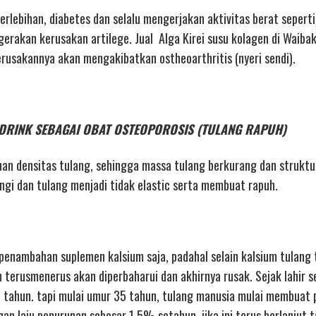
berlebihan, diabetes dan selalu mengerjakan aktivitas berat seperti
akan kerusakan artilege. Jual Alga Kirei susu kolagen di Waibaku
kerusakannya akan mengakibatkan ostheoarthritis (nyeri sendi).
REI DRINK SEBAGAI OBAT OSTEOPOROSIS (TULANG RAPUH)
an densitas tulang, sehingga massa tulang berkurang dan struktu
i dan tulang menjadi tidak elastic serta membuat rapuh.
penambahan suplemen kalsium saja, padahal selain kalsium tulang 
 terusmenerus akan diperbaharui dan akhirnya rusak. Sejak lahir se
 tahun. tapi mulai umur 35 tahun, tulang manusia mulai membuat
n laju penurunan sebesar 1,5% setahun. jika ini terus berlanjut 