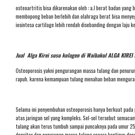
osteoartritis bisa dikarenakan oleh : a.l berat badan yang 
membopong beban berlebih dan olahraga berat bisa menyeger
iosintesa cartilage lebih rendah disebanding dengan laju 
Jual Alga Kirei susu kolagen di Waibakul ALGA KI
Osteoporosis yakni pengurangan massa tulang dan penurun
rapuh. karena kemampuan tulang menahan beban mengurang
Selama ini penyembuhan osteoporosis hanya berkuat pada 
atas jaringan sel yang kompleks. Sel-sel tersebut semacam
tulang akan terus tumbuh sampai puncaknya pada umur 25
densitas dan penurunan massa tulang secara kontinyu denga