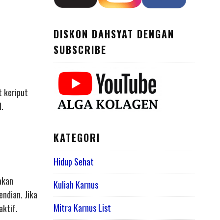
DISKON DAHSYAT DENGAN
SUBSCRIBE
t keriput
l.
KATEGORI
Hidup Sehat
akan
Kuliah Karnus
ndian. Jika
Mitra Karnus List
ktif.