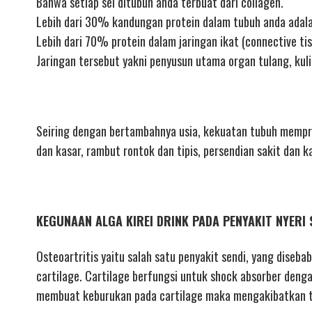
Bahwa setiap sel ditubuh anda terbuat dari collagen.
Lebih dari 30% kandungan protein dalam tubuh anda adala
Lebih dari 70% protein dalam jaringan ikat (connective tis
Jaringan tersebut yakni penyusun utama organ tulang, kul
Seiring dengan bertambahnya usia, kekuatan tubuh mempro
dan kasar, rambut rontok dan tipis, persendian sakit dan k
KEGUNAAN ALGA KIREI DRINK PADA PENYAKIT NYERI 
Osteoartritis yaitu salah satu penyakit sendi, yang diseba
cartilage. Cartilage berfungsi untuk shock absorber denga
membuat keburukan pada cartilage maka mengakibatkan tu