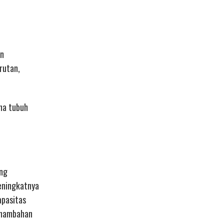
an
rutan,
ena tubuh
ang
eningkatnya
apasitas
penambahan