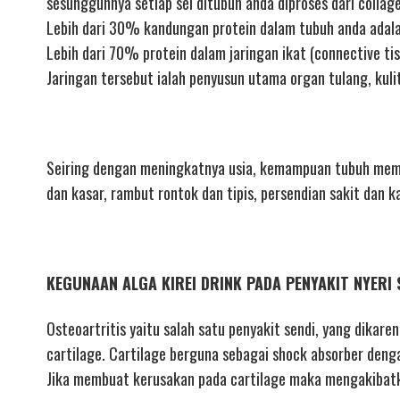
sesungguhnya setiap sel ditubuh anda diproses dari collag
Lebih dari 30% kandungan protein dalam tubuh anda adala
Lebih dari 70% protein dalam jaringan ikat (connective tis
Jaringan tersebut ialah penyusun utama organ tulang, kuli
Seiring dengan meningkatnya usia, kemampuan tubuh mempr
dan kasar, rambut rontok dan tipis, persendian sakit dan k
KEGUNAAN ALGA KIREI DRINK PADA PENYAKIT NYERI 
Osteoartritis yaitu salah satu penyakit sendi, yang dikare
cartilage. Cartilage berguna sebagai shock absorber deng
Jika membuat kerusakan pada cartilage maka mengakibatka