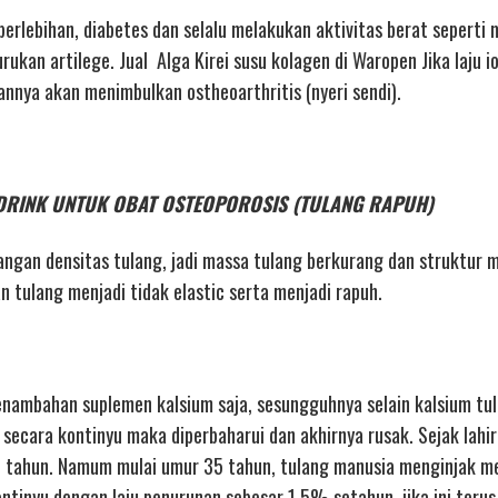
g berlebihan, diabetes dan selalu melakukan aktivitas berat sepert
kan artilege. Jual Alga Kirei susu kolagen di Waropen Jika laju i
annya akan menimbulkan ostheoarthritis (nyeri sendi).
REI DRINK UNTUK OBAT OSTEOPOROSIS (TULANG RAPUH)
ngan densitas tulang, jadi massa tulang berkurang dan struktur m
tulang menjadi tidak elastic serta menjadi rapuh.
nambahan suplemen kalsium saja, sesungguhnya selain kalsium tu
 secara kontinyu maka diperbaharui dan akhirnya rusak. Sejak lahir 
 tahun. Namum mulai umur 35 tahun, tulang manusia menginjak m
tinyu dengan laju penurunan sebesar 1,5% setahun. jika ini terus