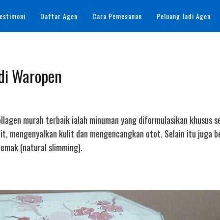
estimoni
Daftar Agen
Cara Pemesanan
Peluang Jadi Agen
 di Waropen
Collagen murah terbaik ialah minuman yang diformulasikan khusus s
t, mengenyalkan kulit dan mengencangkan otot. Selain itu juga 
mak (natural slimming).