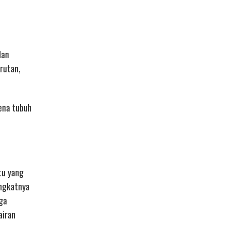
dan
rutan,
ena tubuh
tu yang
ingkatnya
ga
airan