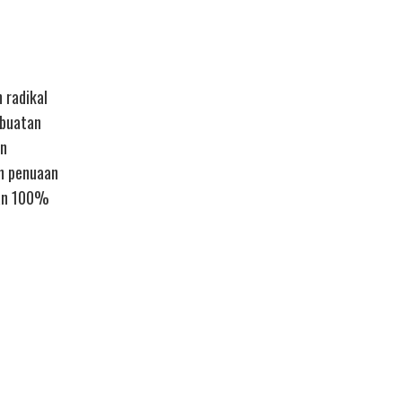
 radikal
mbuatan
en
h penuaan
kan 100%