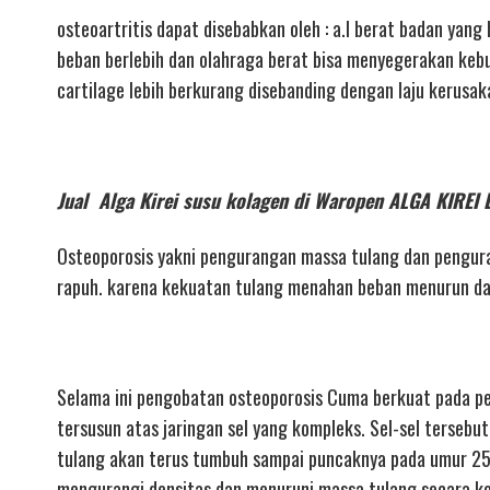
osteoartritis dapat disebabkan oleh : a.l berat badan yan
beban berlebih dan olahraga berat bisa menyegerakan keburu
cartilage lebih berkurang disebanding dengan laju kerusak
Jual Alga Kirei susu kolagen di Waropen ALGA KI
Osteoporosis yakni pengurangan massa tulang dan pengura
rapuh. karena kekuatan tulang menahan beban menurun dan 
Selama ini pengobatan osteoporosis Cuma berkuat pada pe
tersusun atas jaringan sel yang kompleks. Sel-sel tersebut
tulang akan terus tumbuh sampai puncaknya pada umur 25
mengurangi densitas dan menuruni massa tulang secara kon