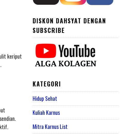
DISKON DAHSYAT DENGAN
SUBSCRIBE
lit keriput
.
KATEGORI
Hidup Sehat
but
Kuliah Karnus
sendian.
Mitra Karnus List
tif.