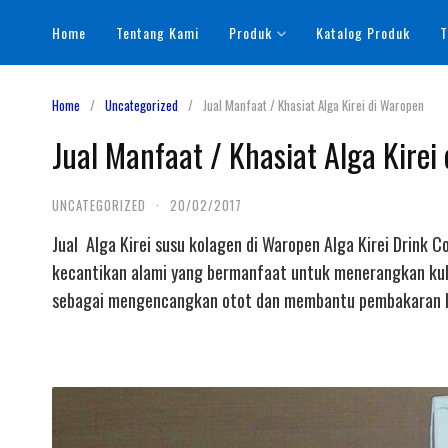
Skip
Home
Tentang Kami
Produk
Katalog Produk
T
to
content
Home
Uncategorized
Jual Manfaat / Khasiat Alga Kirei di Waropen
Jual Manfaat / Khasiat Alga Kirei
UNCATEGORIZED
·
20/02/2017
Jual Alga Kirei susu kolagen di Waropen Alga Kirei Drink 
kecantikan alami yang bermanfaat untuk menerangkan kuli
sebagai mengencangkan otot dan membantu pembakaran le