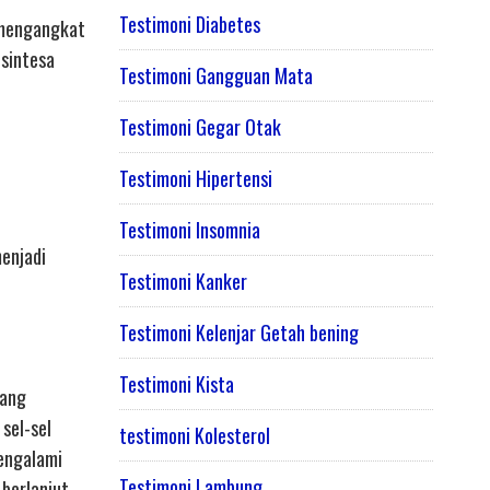
Testimoni Diabetes
i mengangkat
osintesa
Testimoni Gangguan Mata
Testimoni Gegar Otak
Testimoni Hipertensi
Testimoni Insomnia
enjadi
Testimoni Kanker
Testimoni Kelenjar Getah bening
Testimoni Kista
lang
sel-sel
testimoni Kolesterol
engalami
Testimoni Lambung
 berlanjut