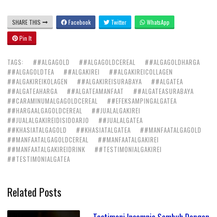
SHARE THIS
Facebook
Twitter
WhatsApp
Pin It
TAGS:
##ALGAGOLD
##ALGAGOLDCEREAL
##ALGAGOLDHARGA
##ALGAGOLDTEA
##ALGAKIREI
##ALGAKIREICOLLAGEN
##ALGAKIREIKOLAGEN
##ALGAKIREISURABAYA
##ALGATEA
##ALGATEAHARGA
##ALGATEAMANFAAT
##ALGATEASURABAYA
##CARAMINUMALGAGOLDCEREAL
##EFEKSAMPINGALGATEA
##HARGAALGAGOLDCEREAL
##JUALALGAKIREI
##JUALALGAKIREIDISIDOARJO
##JUALALGATEA
##KHASIATALGAGOLD
##KHASIATALGATEA
##MANFAATALGAGOLD
##MANFAATALGAGOLDCEREAL
##MANFAATALGAKIREI
##MANFAATALGAKIREIDRINK
##TESTIMONIALGAKIREI
##TESTIMONIALGATEA
Related Posts
Testimoni Insomnia Sembuh Dengan