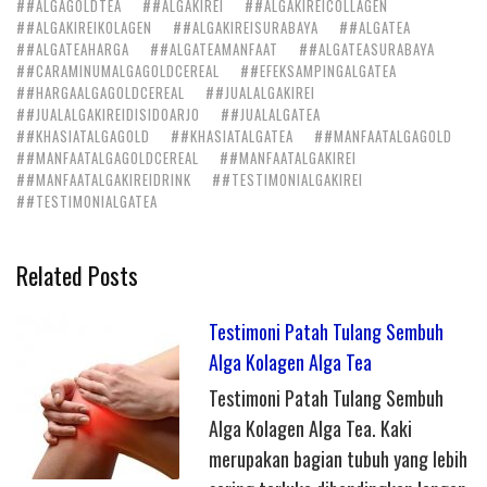
##ALGAGOLDTEA
##ALGAKIREI
##ALGAKIREICOLLAGEN
##ALGAKIREIKOLAGEN
##ALGAKIREISURABAYA
##ALGATEA
##ALGATEAHARGA
##ALGATEAMANFAAT
##ALGATEASURABAYA
##CARAMINUMALGAGOLDCEREAL
##EFEKSAMPINGALGATEA
##HARGAALGAGOLDCEREAL
##JUALALGAKIREI
##JUALALGAKIREIDISIDOARJO
##JUALALGATEA
##KHASIATALGAGOLD
##KHASIATALGATEA
##MANFAATALGAGOLD
##MANFAATALGAGOLDCEREAL
##MANFAATALGAKIREI
##MANFAATALGAKIREIDRINK
##TESTIMONIALGAKIREI
##TESTIMONIALGATEA
Related Posts
Testimoni Patah Tulang Sembuh
Alga Kolagen Alga Tea
Testimoni Patah Tulang Sembuh
Alga Kolagen Alga Tea. Kaki
merupakan bagian tubuh yang lebih