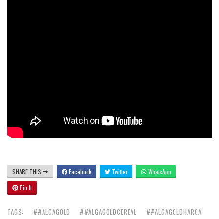
SHARE THIS
Facebook
Twitter
WhatsApp
Pin It
TAGS:
##ALGAGOLD
##ALGAGOLDCEREAL
##ALGAGOLDHARGA